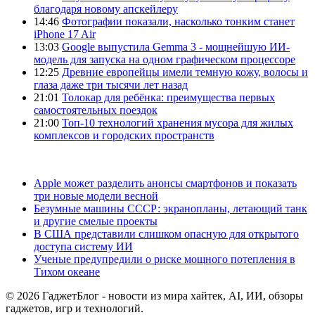
благодаря новому апскейлеру
14:46
Фотографии показали, насколько тонким станет
iPhone 17 Air
13:03
Google выпустила Gemma 3 - мощнейшую ИИ-
модель для запуска на одном графическом процессоре
12:25
Древние европейцы имели темную кожу, волосы и
глаза даже три тысячи лет назад
21:01
Толокар для ребёнка: преимущества первых
самостоятельных поездок
21:00
Топ-10 технологий хранения мусора для жилых
комплексов и городских пространств
Apple может разделить анонсы смартфонов и показать
три новые модели весной
Безумные машины СССР: экранопланы, летающий танк
и другие смелые проекты
В США представили слишком опасную для открытого
доступа систему ИИ
Ученые предупредили о риске мощного потепления в
Тихом океане
© 2026 ГаджетБлог - новости из мира хайтек, AI, ИИ, обзоры
гаджетов, игр и технологий.