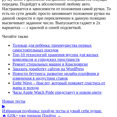
передача. Подойдет к абсолютиной любому авто.
Настраивается в зависимости от положения самой ручки. То
есть по сути девайс просто запоминает положение ручки на
данной скорости и при переключении в данную позицию
высвечивает заданное число. Выпускается гаджет в 2х
вариантах — с красной и синей подсветкой.
Читайте также
Толокар для ребёнка: преимущества первых
самостоятельных поездок
Топ-10 технологий хранения мусора для жилых
комплексов и городских пространств
Ремонт стиральных машин в Красноярске
Заказать доработку сайтов на WordPress
Новости беттинга: развитие онлайн-платформ и
изменения в индустрии ставок
Embr Wave – браслет, который поможет спастись от
жары и холода
Часы Apple Watch Pride предстанут в новом цвете
Новые тесты
▶
Избранная подборка: пройди тесты и узнай себя лучше.
🔥 620k+ уже прошли
Пройти →