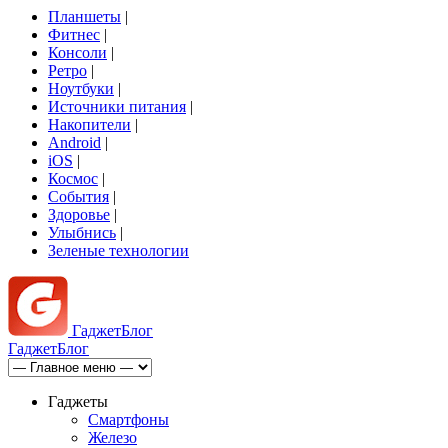
Планшеты
|
Фитнес
|
Консоли
|
Ретро
|
Ноутбуки
|
Источники питания
|
Накопители
|
Android
|
iOS
|
Космос
|
События
|
Здоровье
|
Улыбнись
|
Зеленые технологии
Гаджет
Блог
Гаджет
Блог
Гаджеты
Смартфоны
Железо