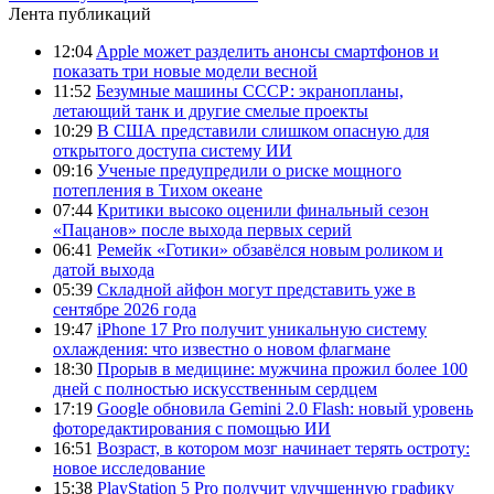
Лента публикаций
12:04
Apple может разделить анонсы смартфонов и
показать три новые модели весной
11:52
Безумные машины СССР: экранопланы,
летающий танк и другие смелые проекты
10:29
В США представили слишком опасную для
открытого доступа систему ИИ
09:16
Ученые предупредили о риске мощного
потепления в Тихом океане
07:44
Критики высоко оценили финальный сезон
«Пацанов» после выхода первых серий
06:41
Ремейк «Готики» обзавёлся новым роликом и
датой выхода
05:39
Складной айфон могут представить уже в
сентябре 2026 года
19:47
iPhone 17 Pro получит уникальную систему
охлаждения: что известно о новом флагмане
18:30
Прорыв в медицине: мужчина прожил более 100
дней с полностью искусственным сердцем
17:19
Google обновила Gemini 2.0 Flash: новый уровень
фоторедактирования с помощью ИИ
16:51
Возраст, в котором мозг начинает терять остроту:
новое исследование
15:38
PlayStation 5 Pro получит улучшенную графику