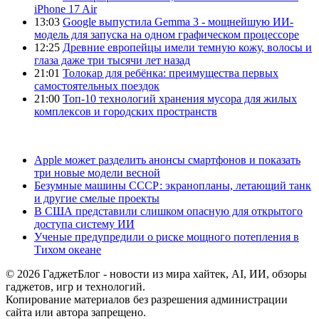
iPhone 17 Air
13:03
Google выпустила Gemma 3 - мощнейшую ИИ-
модель для запуска на одном графическом процессоре
12:25
Древние европейцы имели темную кожу, волосы и
глаза даже три тысячи лет назад
21:01
Толокар для ребёнка: преимущества первых
самостоятельных поездок
21:00
Топ-10 технологий хранения мусора для жилых
комплексов и городских пространств
Apple может разделить анонсы смартфонов и показать
три новые модели весной
Безумные машины СССР: экранопланы, летающий танк
и другие смелые проекты
В США представили слишком опасную для открытого
доступа систему ИИ
Ученые предупредили о риске мощного потепления в
Тихом океане
© 2026 ГаджетБлог - новости из мира хайтек, AI, ИИ, обзоры
гаджетов, игр и технологий.
Копирование материалов без разрешения администрации
сайта или автора запрещено.