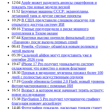
12:04
Apple может разделить анонсы смартфонов и
показать три новые модели весной
11:52
Безумные машины СССР: экранопланы,
летающий танк и другие смелые проекты
10:29
В США представили слишком опасную для
открытого доступа систему ИИ
09:16
Ученые предупредили о риске мощного
потепления в Тихом океане
07:44
Критики высоко оценили финальный сезон
«Пацанов» после выхода первых серий
06:41
Ремейк «Готики» обзавёлся новым роликом и
датой выхода
05:39
Складной айфон могут представить уже в
сентябре 2026 года
19:47
iPhone 17 Pro получит уникальную систему
охлаждения: что известно о новом флагмане
18:30
Прорыв в медицине: мужчина прожил более 100
дней с полностью искусственным сердцем
17:19
Google обновила Gemini 2.0 Flash: новый уровень
фоторедактирования с помощью ИИ
16:51
Возраст, в котором мозг начинает терять остроту:
новое исследование
15:38
PlayStation 5 Pro получит улучшенную графику
благодаря новому апскейлеру
14:46
Фотографии показали, насколько тонким станет