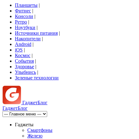
Планшеты
|
Фитнес
|
Консоли
|
Ретро
|
Ноутбуки
|
Источники питания
|
Накопители
|
Android
|
iOS
|
Космос
|
События
|
Здоровье
|
Улыбнись
|
Зеленые технологии
Гаджет
Блог
Гаджет
Блог
Гаджеты
Смартфоны
Железо