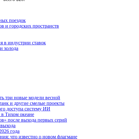
ных поездок
ов и городских пространств
я в индустрии ставок
и холода
ть три новые модели весной
анк и другие смелые проекты
го доступа систему ИИ
 в Тихом океане
в» после выхода первых серий
 выхода
2026 года
ния: что известно о новом флагмане