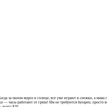
огда за окном мороз и солнце, все уже играют в снежки, а мама 
и — часы работают от грязи! Им не требуются батареи, просто 
 всего $20.