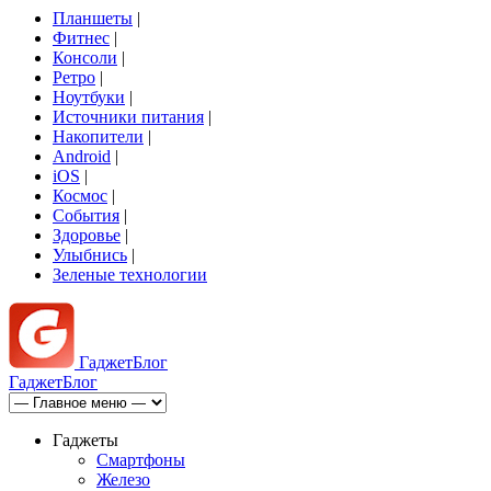
Планшеты
|
Фитнес
|
Консоли
|
Ретро
|
Ноутбуки
|
Источники питания
|
Накопители
|
Android
|
iOS
|
Космос
|
События
|
Здоровье
|
Улыбнись
|
Зеленые технологии
Гаджет
Блог
Гаджет
Блог
Гаджеты
Смартфоны
Железо