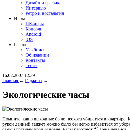
Дизайн и графика
Интервью
Ретро и ностальгия
Игры
ПК-игры
Консоли
Android
iOS
Разное
Улыбнись
Об издании
Контакты
Тесты
16.02.2007 12:39
Главная
←
Гаджеты
←
Экологические часы
Помните, как в выходные было неохота убираться в квартире. К
рукой данный гаджет можно было бы легко избавиться от уборк
самый грязный угол, и воаля! Часы работают 🙂 Цена девайса —