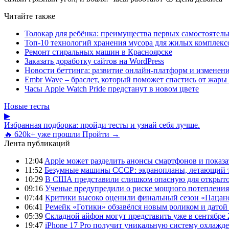
Читайте также
Толокар для ребёнка: преимущества первых самостоятель
Топ-10 технологий хранения мусора для жилых комплекс
Ремонт стиральных машин в Красноярске
Заказать доработку сайтов на WordPress
Новости беттинга: развитие онлайн-платформ и изменени
Embr Wave – браслет, который поможет спастись от жары 
Часы Apple Watch Pride предстанут в новом цвете
Новые тесты
▶
Избранная подборка: пройди тесты и узнай себя лучше.
🔥 620k+ уже прошли
Пройти →
Лента публикаций
12:04
Apple может разделить анонсы смартфонов и показа
11:52
Безумные машины СССР: экранопланы, летающий т
10:29
В США представили слишком опасную для открыто
09:16
Ученые предупредили о риске мощного потепления
07:44
Критики высоко оценили финальный сезон «Пацано
06:41
Ремейк «Готики» обзавёлся новым роликом и датой
05:39
Складной айфон могут представить уже в сентябре 
19:47
iPhone 17 Pro получит уникальную систему охлажде