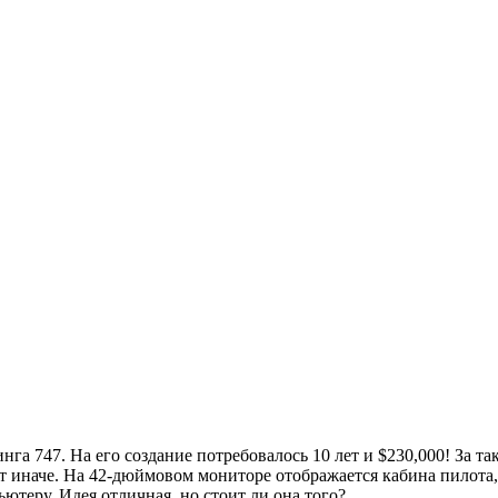
га 747. На его создание потребовалось 10 лет и $230,000! За т
ает иначе. На 42-дюймовом мониторе отображается кабина пилота
ютеру. Идея отличная, но стоит ли она того?