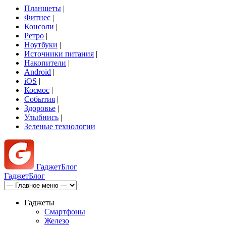
Планшеты
|
Фитнес
|
Консоли
|
Ретро
|
Ноутбуки
|
Источники питания
|
Накопители
|
Android
|
iOS
|
Космос
|
События
|
Здоровье
|
Улыбнись
|
Зеленые технологии
Гаджет
Блог
Гаджет
Блог
Гаджеты
Смартфоны
Железо