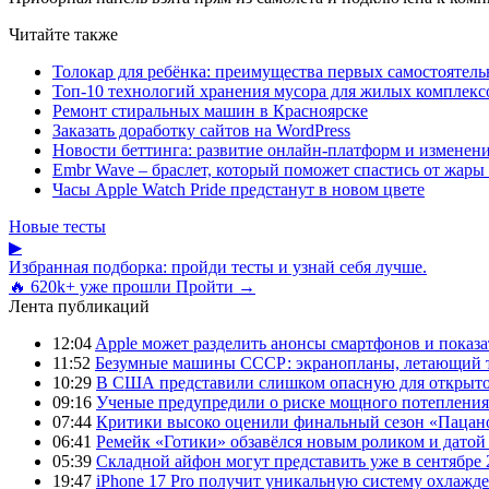
Читайте также
Толокар для ребёнка: преимущества первых самостоятель
Топ-10 технологий хранения мусора для жилых комплекс
Ремонт стиральных машин в Красноярске
Заказать доработку сайтов на WordPress
Новости беттинга: развитие онлайн-платформ и изменени
Embr Wave – браслет, который поможет спастись от жары 
Часы Apple Watch Pride предстанут в новом цвете
Новые тесты
▶
Избранная подборка: пройди тесты и узнай себя лучше.
🔥 620k+ уже прошли
Пройти →
Лента публикаций
12:04
Apple может разделить анонсы смартфонов и показа
11:52
Безумные машины СССР: экранопланы, летающий т
10:29
В США представили слишком опасную для открыто
09:16
Ученые предупредили о риске мощного потепления
07:44
Критики высоко оценили финальный сезон «Пацано
06:41
Ремейк «Готики» обзавёлся новым роликом и датой
05:39
Складной айфон могут представить уже в сентябре 
19:47
iPhone 17 Pro получит уникальную систему охлажде