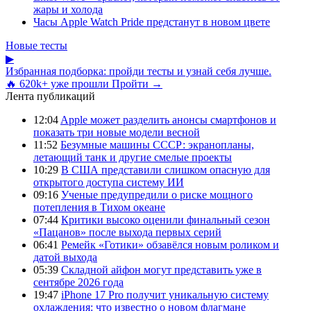
жары и холода
Часы Apple Watch Pride предстанут в новом цвете
Новые тесты
▶
Избранная подборка: пройди тесты и узнай себя лучше.
🔥 620k+ уже прошли
Пройти →
Лента публикаций
12:04
Apple может разделить анонсы смартфонов и
показать три новые модели весной
11:52
Безумные машины СССР: экранопланы,
летающий танк и другие смелые проекты
10:29
В США представили слишком опасную для
открытого доступа систему ИИ
09:16
Ученые предупредили о риске мощного
потепления в Тихом океане
07:44
Критики высоко оценили финальный сезон
«Пацанов» после выхода первых серий
06:41
Ремейк «Готики» обзавёлся новым роликом и
датой выхода
05:39
Складной айфон могут представить уже в
сентябре 2026 года
19:47
iPhone 17 Pro получит уникальную систему
охлаждения: что известно о новом флагмане