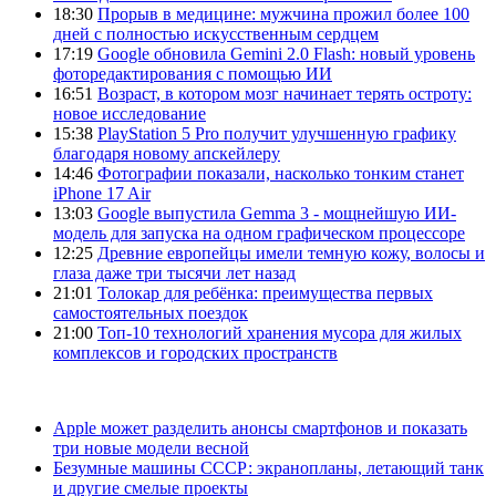
18:30
Прорыв в медицине: мужчина прожил более 100
дней с полностью искусственным сердцем
17:19
Google обновила Gemini 2.0 Flash: новый уровень
фоторедактирования с помощью ИИ
16:51
Возраст, в котором мозг начинает терять остроту:
новое исследование
15:38
PlayStation 5 Pro получит улучшенную графику
благодаря новому апскейлеру
14:46
Фотографии показали, насколько тонким станет
iPhone 17 Air
13:03
Google выпустила Gemma 3 - мощнейшую ИИ-
модель для запуска на одном графическом процессоре
12:25
Древние европейцы имели темную кожу, волосы и
глаза даже три тысячи лет назад
21:01
Толокар для ребёнка: преимущества первых
самостоятельных поездок
21:00
Топ-10 технологий хранения мусора для жилых
комплексов и городских пространств
Apple может разделить анонсы смартфонов и показать
три новые модели весной
Безумные машины СССР: экранопланы, летающий танк
и другие смелые проекты