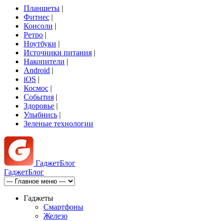
Планшеты
|
Фитнес
|
Консоли
|
Ретро
|
Ноутбуки
|
Источники питания
|
Накопители
|
Android
|
iOS
|
Космос
|
События
|
Здоровье
|
Улыбнись
|
Зеленые технологии
Гаджет
Блог
Гаджет
Блог
Гаджеты
Смартфоны
Железо