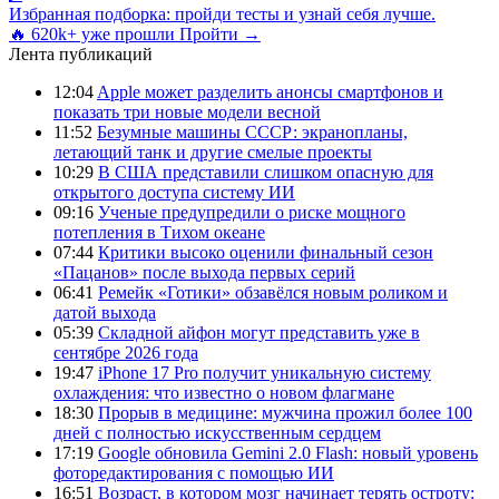
Избранная подборка: пройди тесты и узнай себя лучше.
🔥 620k+ уже прошли
Пройти →
Лента публикаций
12:04
Apple может разделить анонсы смартфонов и
показать три новые модели весной
11:52
Безумные машины СССР: экранопланы,
летающий танк и другие смелые проекты
10:29
В США представили слишком опасную для
открытого доступа систему ИИ
09:16
Ученые предупредили о риске мощного
потепления в Тихом океане
07:44
Критики высоко оценили финальный сезон
«Пацанов» после выхода первых серий
06:41
Ремейк «Готики» обзавёлся новым роликом и
датой выхода
05:39
Складной айфон могут представить уже в
сентябре 2026 года
19:47
iPhone 17 Pro получит уникальную систему
охлаждения: что известно о новом флагмане
18:30
Прорыв в медицине: мужчина прожил более 100
дней с полностью искусственным сердцем
17:19
Google обновила Gemini 2.0 Flash: новый уровень
фоторедактирования с помощью ИИ
16:51
Возраст, в котором мозг начинает терять остроту: