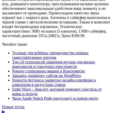
игр, домашнего кинотеатра, прослушивания музыки колонки
обеспечивают максимальным удобством вашу комнату и не
захламляют ее проводами. Превосходное качество звука
поразит вас с первого раза. Антенны и сабвуфер выполнены в
черной гамме с металлическими вставками. Также в комплект
входят беспроводные наушники. Технические
характеристики: 36Вт на канал (5 каналов), 130Вт сабвуфер,
частотный диапазон 35Гц-20КГц. Цена $399.99
Читайте также
Толокар для ребёнка: преимущества первых
самостоятельных поездок
Топ-10 технологий хранения мусора для жилых
комплексов и городских пространств
Ремонт стиральных машин в Красноярске
Заказать доработку сайтов на WordPress
Новости беттинга: развитие онлайн-платформ и
изменения в индустрии ставок
Embr Wave – браслет, который поможет спастись от
жары и холода
Часы Apple Watch Pride предстанут в новом цвете
Новые тесты
▶