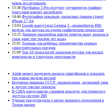
новое исследование
15:38
PlayStation 5 Pro получит улучшенную графику
благодаря новому апскейлеру
14:46
Фотографии показали, насколько тонким станет
iPhone 17 Air
13:03
Google выпустила Gemma 3 - мощнейшую ИИ-
модель для запуска на одном графическом процессоре
12:25
Древние европейцы имели темную кожу, волосы и
глаза даже три тысячи лет назад
21:01
Толокар для ребёнка: преимущества первых
самостоятельных поездок
21:00
Топ-10 технологий хранения мусора для жилых
комплексов и городских пространств
Apple может разделить анонсы смартфонов и показать
три новые модели весной
Безумные машины СССР: экранопланы, летающий танк
и другие смелые проекты
В США представили слишком опасную для открытого
доступа систему ИИ
Ученые предупредили о риске мощного потепления в
Тихом океане