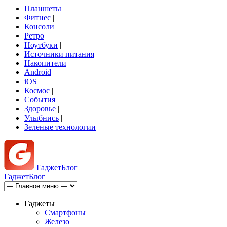
Планшеты
|
Фитнес
|
Консоли
|
Ретро
|
Ноутбуки
|
Источники питания
|
Накопители
|
Android
|
iOS
|
Космос
|
События
|
Здоровье
|
Улыбнись
|
Зеленые технологии
Гаджет
Блог
Гаджет
Блог
Гаджеты
Смартфоны
Железо