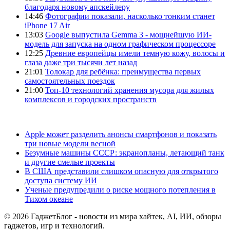
благодаря новому апскейлеру
14:46
Фотографии показали, насколько тонким станет
iPhone 17 Air
13:03
Google выпустила Gemma 3 - мощнейшую ИИ-
модель для запуска на одном графическом процессоре
12:25
Древние европейцы имели темную кожу, волосы и
глаза даже три тысячи лет назад
21:01
Толокар для ребёнка: преимущества первых
самостоятельных поездок
21:00
Топ-10 технологий хранения мусора для жилых
комплексов и городских пространств
Apple может разделить анонсы смартфонов и показать
три новые модели весной
Безумные машины СССР: экранопланы, летающий танк
и другие смелые проекты
В США представили слишком опасную для открытого
доступа систему ИИ
Ученые предупредили о риске мощного потепления в
Тихом океане
© 2026 ГаджетБлог - новости из мира хайтек, AI, ИИ, обзоры
гаджетов, игр и технологий.