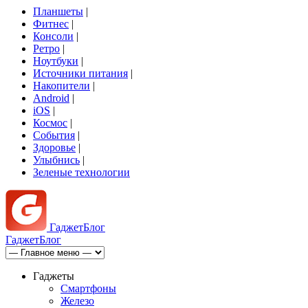
Планшеты
|
Фитнес
|
Консоли
|
Ретро
|
Ноутбуки
|
Источники питания
|
Накопители
|
Android
|
iOS
|
Космос
|
События
|
Здоровье
|
Улыбнись
|
Зеленые технологии
Гаджет
Блог
Гаджет
Блог
Гаджеты
Смартфоны
Железо