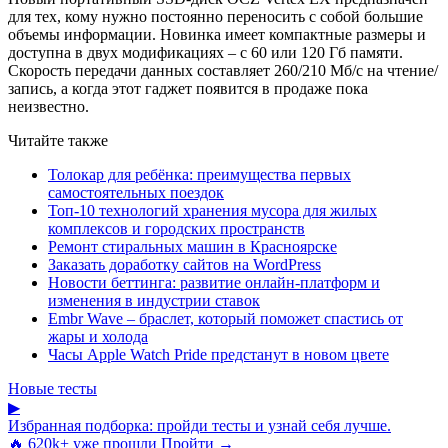
для тех, кому нужно постоянно переносить с собой большие
объемы информации. Новинка имеет компактные размеры и
доступна в двух модификациях – с 60 или 120 Гб памяти.
Скорость передачи данных составляет 260/210 Мб/с на чтение/
запись, а когда этот гаджет появится в продаже пока
неизвестно.
Читайте также
Толокар для ребёнка: преимущества первых
самостоятельных поездок
Топ-10 технологий хранения мусора для жилых
комплексов и городских пространств
Ремонт стиральных машин в Красноярске
Заказать доработку сайтов на WordPress
Новости беттинга: развитие онлайн-платформ и
изменения в индустрии ставок
Embr Wave – браслет, который поможет спастись от
жары и холода
Часы Apple Watch Pride предстанут в новом цвете
Новые тесты
▶
Избранная подборка: пройди тесты и узнай себя лучше.
🔥 620k+ уже прошли
Пройти →