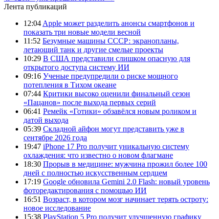
Лента публикаций
12:04
Apple может разделить анонсы смартфонов и
показать три новые модели весной
11:52
Безумные машины СССР: экранопланы,
летающий танк и другие смелые проекты
10:29
В США представили слишком опасную для
открытого доступа систему ИИ
09:16
Ученые предупредили о риске мощного
потепления в Тихом океане
07:44
Критики высоко оценили финальный сезон
«Пацанов» после выхода первых серий
06:41
Ремейк «Готики» обзавёлся новым роликом и
датой выхода
05:39
Складной айфон могут представить уже в
сентябре 2026 года
19:47
iPhone 17 Pro получит уникальную систему
охлаждения: что известно о новом флагмане
18:30
Прорыв в медицине: мужчина прожил более 100
дней с полностью искусственным сердцем
17:19
Google обновила Gemini 2.0 Flash: новый уровень
фоторедактирования с помощью ИИ
16:51
Возраст, в котором мозг начинает терять остроту:
новое исследование
15:38
PlayStation 5 Pro получит улучшенную графику