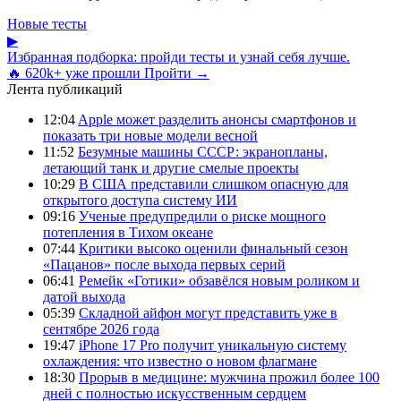
Новые тесты
▶
Избранная подборка: пройди тесты и узнай себя лучше.
🔥 620k+ уже прошли
Пройти →
Лента публикаций
12:04
Apple может разделить анонсы смартфонов и
показать три новые модели весной
11:52
Безумные машины СССР: экранопланы,
летающий танк и другие смелые проекты
10:29
В США представили слишком опасную для
открытого доступа систему ИИ
09:16
Ученые предупредили о риске мощного
потепления в Тихом океане
07:44
Критики высоко оценили финальный сезон
«Пацанов» после выхода первых серий
06:41
Ремейк «Готики» обзавёлся новым роликом и
датой выхода
05:39
Складной айфон могут представить уже в
сентябре 2026 года
19:47
iPhone 17 Pro получит уникальную систему
охлаждения: что известно о новом флагмане
18:30
Прорыв в медицине: мужчина прожил более 100
дней с полностью искусственным сердцем