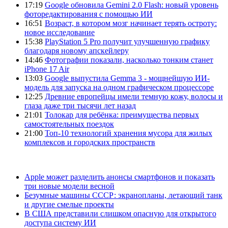
17:19
Google обновила Gemini 2.0 Flash: новый уровень
фоторедактирования с помощью ИИ
16:51
Возраст, в котором мозг начинает терять остроту:
новое исследование
15:38
PlayStation 5 Pro получит улучшенную графику
благодаря новому апскейлеру
14:46
Фотографии показали, насколько тонким станет
iPhone 17 Air
13:03
Google выпустила Gemma 3 - мощнейшую ИИ-
модель для запуска на одном графическом процессоре
12:25
Древние европейцы имели темную кожу, волосы и
глаза даже три тысячи лет назад
21:01
Толокар для ребёнка: преимущества первых
самостоятельных поездок
21:00
Топ-10 технологий хранения мусора для жилых
комплексов и городских пространств
Apple может разделить анонсы смартфонов и показать
три новые модели весной
Безумные машины СССР: экранопланы, летающий танк
и другие смелые проекты
В США представили слишком опасную для открытого
доступа систему ИИ