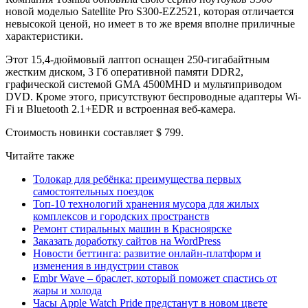
новой моделью Satellite Pro S300-EZ2521, которая отличается
невысокой ценой, но имеет в то же время вполне приличные
характеристики.
Этот 15,4-дюймовый лаптоп оснащен 250-гигабайтным
жестким диском, 3 Гб оперативной памяти DDR2,
графической системой GMA 4500MHD и мультиприводом
DVD. Кроме этого, присутствуют беспроводные адаптеры Wi-
Fi и Bluetooth 2.1+EDR и встроенная веб-камера.
Стоимость новинки составляет $ 799.
Читайте также
Толокар для ребёнка: преимущества первых
самостоятельных поездок
Топ-10 технологий хранения мусора для жилых
комплексов и городских пространств
Ремонт стиральных машин в Красноярске
Заказать доработку сайтов на WordPress
Новости беттинга: развитие онлайн-платформ и
изменения в индустрии ставок
Embr Wave – браслет, который поможет спастись от
жары и холода
Часы Apple Watch Pride предстанут в новом цвете