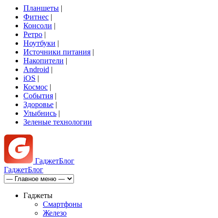
Планшеты
|
Фитнес
|
Консоли
|
Ретро
|
Ноутбуки
|
Источники питания
|
Накопители
|
Android
|
iOS
|
Космос
|
События
|
Здоровье
|
Улыбнись
|
Зеленые технологии
Гаджет
Блог
Гаджет
Блог
Гаджеты
Смартфоны
Железо