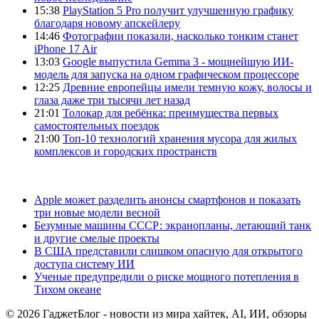
15:38
PlayStation 5 Pro получит улучшенную графику
благодаря новому апскейлеру
14:46
Фотографии показали, насколько тонким станет
iPhone 17 Air
13:03
Google выпустила Gemma 3 - мощнейшую ИИ-
модель для запуска на одном графическом процессоре
12:25
Древние европейцы имели темную кожу, волосы и
глаза даже три тысячи лет назад
21:01
Толокар для ребёнка: преимущества первых
самостоятельных поездок
21:00
Топ-10 технологий хранения мусора для жилых
комплексов и городских пространств
Apple может разделить анонсы смартфонов и показать
три новые модели весной
Безумные машины СССР: экранопланы, летающий танк
и другие смелые проекты
В США представили слишком опасную для открытого
доступа систему ИИ
Ученые предупредили о риске мощного потепления в
Тихом океане
© 2026 ГаджетБлог - новости из мира хайтек, AI, ИИ, обзоры