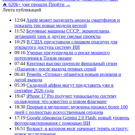
🔥 620k+ уже прошли
Пройти →
Лента публикаций
12:04
Apple может разделить анонсы смартфонов и
показать три новые модели весной
11:52
Безумные машины СССР: экранопланы,
летающий танк и другие смелые проекты
10:29
В США представили слишком опасную для
открытого доступа систему ИИ
09:16
Ученые предупредили о риске мощного
потепления в Тихом океане
07:44
Критики высоко оценили финальный сезон
«Пацанов» после выхода первых серий
06:41
Ремейк «Готики» обзавёлся новым роликом и
датой выхода
05:39
Складной айфон могут представить уже в
сентябре 2026 года
19:47
iPhone 17 Pro получит уникальную систему
охлаждения: что известно о новом флагмане
18:30
Прорыв в медицине: мужчина прожил более 100
дней с полностью искусственным сердцем
17:19
Google обновила Gemini 2.0 Flash: новый уровень
фоторедактирования с помощью ИИ
16:51
Возраст, в котором мозг начинает терять остроту:
новое исследование