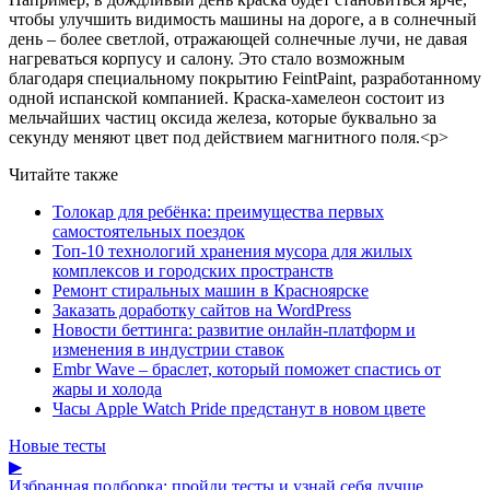
чтобы улучшить видимость машины на дороге, а в солнечный
день – более светлой, отражающей солнечные лучи, не давая
нагреваться корпусу и салону. Это стало возможным
благодаря специальному покрытию FeintPaint, разработанному
одной испанской компанией. Краска-хамелеон состоит из
мельчайших частиц оксида железа, которые буквально за
секунду меняют цвет под действием магнитного поля.<p>
Читайте также
Толокар для ребёнка: преимущества первых
самостоятельных поездок
Топ-10 технологий хранения мусора для жилых
комплексов и городских пространств
Ремонт стиральных машин в Красноярске
Заказать доработку сайтов на WordPress
Новости беттинга: развитие онлайн-платформ и
изменения в индустрии ставок
Embr Wave – браслет, который поможет спастись от
жары и холода
Часы Apple Watch Pride предстанут в новом цвете
Новые тесты
▶
Избранная подборка: пройди тесты и узнай себя лучше.