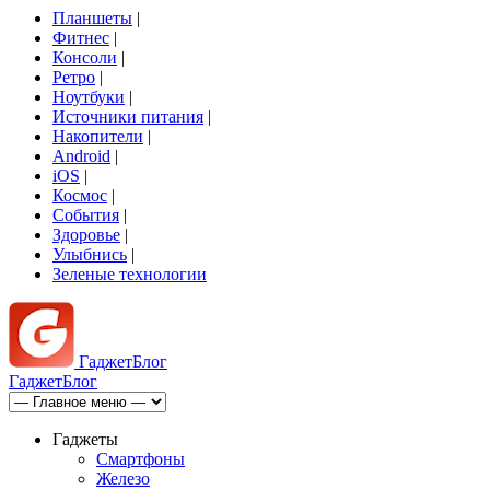
Планшеты
|
Фитнес
|
Консоли
|
Ретро
|
Ноутбуки
|
Источники питания
|
Накопители
|
Android
|
iOS
|
Космос
|
События
|
Здоровье
|
Улыбнись
|
Зеленые технологии
Гаджет
Блог
Гаджет
Блог
Гаджеты
Смартфоны
Железо