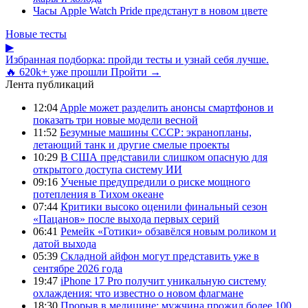
Часы Apple Watch Pride предстанут в новом цвете
Новые тесты
▶
Избранная подборка: пройди тесты и узнай себя лучше.
🔥 620k+ уже прошли
Пройти →
Лента публикаций
12:04
Apple может разделить анонсы смартфонов и
показать три новые модели весной
11:52
Безумные машины СССР: экранопланы,
летающий танк и другие смелые проекты
10:29
В США представили слишком опасную для
открытого доступа систему ИИ
09:16
Ученые предупредили о риске мощного
потепления в Тихом океане
07:44
Критики высоко оценили финальный сезон
«Пацанов» после выхода первых серий
06:41
Ремейк «Готики» обзавёлся новым роликом и
датой выхода
05:39
Складной айфон могут представить уже в
сентябре 2026 года
19:47
iPhone 17 Pro получит уникальную систему
охлаждения: что известно о новом флагмане
18:30
Прорыв в медицине: мужчина прожил более 100