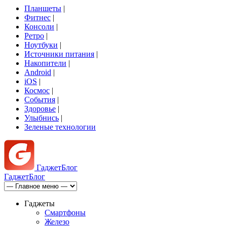
Планшеты
|
Фитнес
|
Консоли
|
Ретро
|
Ноутбуки
|
Источники питания
|
Накопители
|
Android
|
iOS
|
Космос
|
События
|
Здоровье
|
Улыбнись
|
Зеленые технологии
Гаджет
Блог
Гаджет
Блог
Гаджеты
Смартфоны
Железо