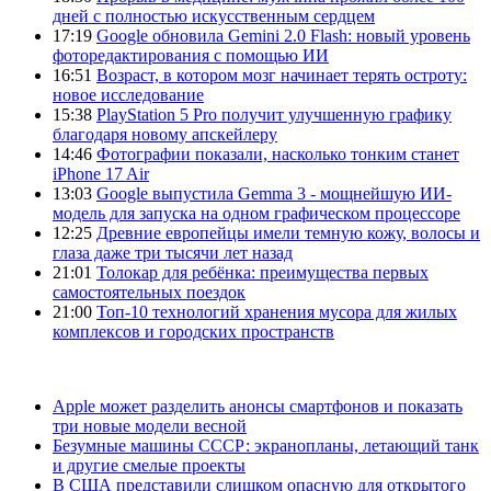
дней с полностью искусственным сердцем
17:19
Google обновила Gemini 2.0 Flash: новый уровень
фоторедактирования с помощью ИИ
16:51
Возраст, в котором мозг начинает терять остроту:
новое исследование
15:38
PlayStation 5 Pro получит улучшенную графику
благодаря новому апскейлеру
14:46
Фотографии показали, насколько тонким станет
iPhone 17 Air
13:03
Google выпустила Gemma 3 - мощнейшую ИИ-
модель для запуска на одном графическом процессоре
12:25
Древние европейцы имели темную кожу, волосы и
глаза даже три тысячи лет назад
21:01
Толокар для ребёнка: преимущества первых
самостоятельных поездок
21:00
Топ-10 технологий хранения мусора для жилых
комплексов и городских пространств
Apple может разделить анонсы смартфонов и показать
три новые модели весной
Безумные машины СССР: экранопланы, летающий танк
и другие смелые проекты
В США представили слишком опасную для открытого