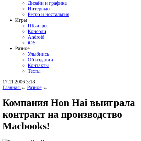
Дизайн и графика
Интервью
Ретро и ностальгия
Игры
ПК-игры
Консоли
Android
iOS
Разное
Улыбнись
Об издании
Контакты
Тесты
17.11.2006 3:18
Главная
←
Разное
←
Компания Hon Hai выиграла
контракт на производство
Macbooks!