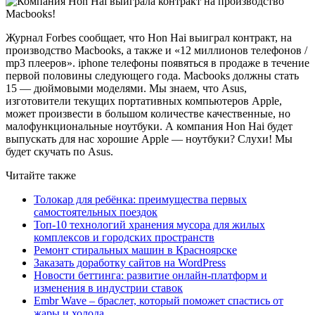
Журнал Forbes сообщает, что Hon Hai выиграл контракт, на
производство Macbooks, а также и «12 миллионов телефонов /
mp3 плееров». iphone телефоны появяться в продаже в течение
первой половины следующего года. Macbooks должны стать
15 — дюймовыми моделями. Мы знаем, что Asus,
изготовители текущих портативных компьютеров Apple,
может произвести в большом количестве качественные, но
малофункциональные ноутбуки. А компания Hon Hai будет
выпускать для нас хорошие Apple — ноутбуки? Слухи! Мы
будет скучать по Asus.
Читайте также
Толокар для ребёнка: преимущества первых
самостоятельных поездок
Топ-10 технологий хранения мусора для жилых
комплексов и городских пространств
Ремонт стиральных машин в Красноярске
Заказать доработку сайтов на WordPress
Новости беттинга: развитие онлайн-платформ и
изменения в индустрии ставок
Embr Wave – браслет, который поможет спастись от
жары и холода