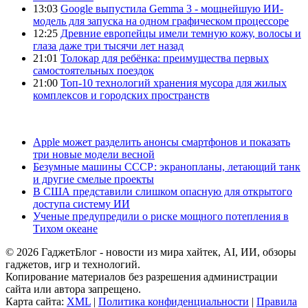
13:03
Google выпустила Gemma 3 - мощнейшую ИИ-
модель для запуска на одном графическом процессоре
12:25
Древние европейцы имели темную кожу, волосы и
глаза даже три тысячи лет назад
21:01
Толокар для ребёнка: преимущества первых
самостоятельных поездок
21:00
Топ-10 технологий хранения мусора для жилых
комплексов и городских пространств
Apple может разделить анонсы смартфонов и показать
три новые модели весной
Безумные машины СССР: экранопланы, летающий танк
и другие смелые проекты
В США представили слишком опасную для открытого
доступа систему ИИ
Ученые предупредили о риске мощного потепления в
Тихом океане
© 2026 ГаджетБлог - новости из мира хайтек, AI, ИИ, обзоры
гаджетов, игр и технологий.
Копирование материалов без разрешения администрации
сайта или автора запрещено.
Карта сайта:
XML
|
Политика конфиденциальности
|
Правила