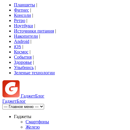
Планшеты
|
Фитнес
|
Консоли
|
Ретро
|
Ноутбуки
|
Источники питания
|
Накопители
|
Android
|
iOS
|
Космос
|
События
|
Здоровье
|
Улыбнись
|
Зеленые технологии
Гаджет
Блог
Гаджет
Блог
Гаджеты
Смартфоны
Железо