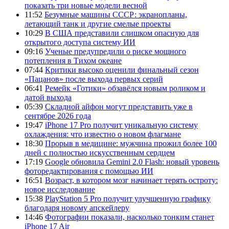
показать три новые модели весной
11:52
Безумные машины СССР: экранопланы,
летающий танк и другие смелые проекты
10:29
В США представили слишком опасную для
открытого доступа систему ИИ
09:16
Ученые предупредили о риске мощного
потепления в Тихом океане
07:44
Критики высоко оценили финальный сезон
«Пацанов» после выхода первых серий
06:41
Ремейк «Готики» обзавёлся новым роликом и
датой выхода
05:39
Складной айфон могут представить уже в
сентябре 2026 года
19:47
iPhone 17 Pro получит уникальную систему
охлаждения: что известно о новом флагмане
18:30
Прорыв в медицине: мужчина прожил более 100
дней с полностью искусственным сердцем
17:19
Google обновила Gemini 2.0 Flash: новый уровень
фоторедактирования с помощью ИИ
16:51
Возраст, в котором мозг начинает терять остроту:
новое исследование
15:38
PlayStation 5 Pro получит улучшенную графику
благодаря новому апскейлеру
14:46
Фотографии показали, насколько тонким станет
iPhone 17 Air