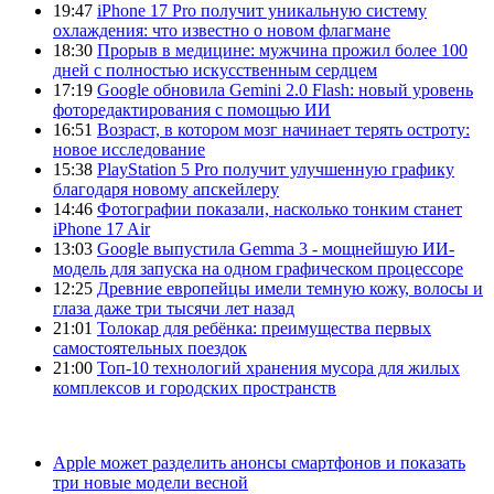
19:47
iPhone 17 Pro получит уникальную систему
охлаждения: что известно о новом флагмане
18:30
Прорыв в медицине: мужчина прожил более 100
дней с полностью искусственным сердцем
17:19
Google обновила Gemini 2.0 Flash: новый уровень
фоторедактирования с помощью ИИ
16:51
Возраст, в котором мозг начинает терять остроту:
новое исследование
15:38
PlayStation 5 Pro получит улучшенную графику
благодаря новому апскейлеру
14:46
Фотографии показали, насколько тонким станет
iPhone 17 Air
13:03
Google выпустила Gemma 3 - мощнейшую ИИ-
модель для запуска на одном графическом процессоре
12:25
Древние европейцы имели темную кожу, волосы и
глаза даже три тысячи лет назад
21:01
Толокар для ребёнка: преимущества первых
самостоятельных поездок
21:00
Топ-10 технологий хранения мусора для жилых
комплексов и городских пространств
Apple может разделить анонсы смартфонов и показать
три новые модели весной