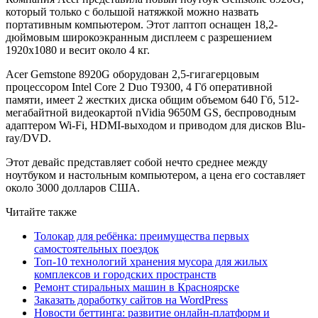
который только с большой натяжкой можно назвать
портативным компьютером. Этот лаптоп оснащен 18,2-
дюймовым широкоэкранным дисплеем с разрешением
1920х1080 и весит около 4 кг.
Acer Gemstone 8920G оборудован 2,5-гигагерцовым
процессором Intel Core 2 Duo T9300, 4 Гб оперативной
памяти, имеет 2 жестких диска общим объемом 640 Гб, 512-
мегабайтной видеокартой nVidia 9650M GS, беспроводным
адаптером Wi-Fi, HDMI-выходом и приводом для дисков Blu-
ray/DVD.
Этот девайс представляет собой нечто среднее между
ноутбуком и настольным компьютером, а цена его составляет
около 3000 долларов США.
Читайте также
Толокар для ребёнка: преимущества первых
самостоятельных поездок
Топ-10 технологий хранения мусора для жилых
комплексов и городских пространств
Ремонт стиральных машин в Красноярске
Заказать доработку сайтов на WordPress
Новости беттинга: развитие онлайн-платформ и