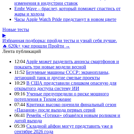
изменения в индустрии ставок
Embr Wave – браслет, который поможет спастись от
жары и холода
Часы Apple Watch Pride предстанут в новом цвете
Новые тесты
▶
Избранная подборка: пройди тесты и узнай себя лучше.
🔥 620k+ уже прошли
Пройти →
Лента публикаций
12:04
Apple может разделить анонсы смартфонов и
показать три новые модели весной
11:52
Безумные машины СССР: экранопланы,
летающий танк и другие смелые проекты
10:29
В США представили слишком опасную для
открытого доступа систему ИИ
09:16
Ученые предупредили о риске мощного
потепления в Тихом океане
07:44
Критики высоко оценили финальный сезон
«Пацанов» после выхода первых серий
06:41
Ремейк «Готики» обзавёлся новым роликом и
датой выхода
05:39
Складной айфон могут представить уже в
сентябре 2026 года