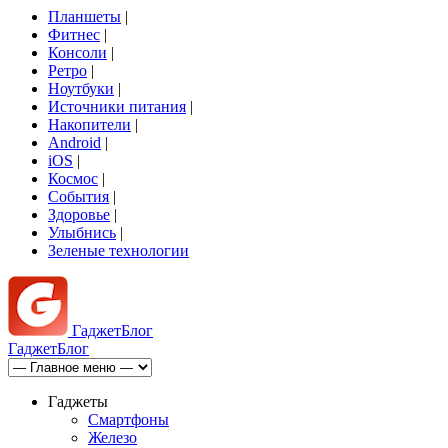
Планшеты
|
Фитнес
|
Консоли
|
Ретро
|
Ноутбуки
|
Источники питания
|
Накопители
|
Android
|
iOS
|
Космос
|
События
|
Здоровье
|
Улыбнись
|
Зеленые технологии
Гаджет
Блог
Гаджет
Блог
Гаджеты
Смартфоны
Железо