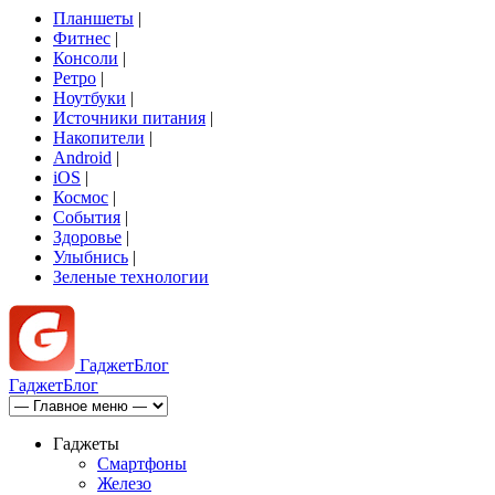
Планшеты
|
Фитнес
|
Консоли
|
Ретро
|
Ноутбуки
|
Источники питания
|
Накопители
|
Android
|
iOS
|
Космос
|
События
|
Здоровье
|
Улыбнись
|
Зеленые технологии
Гаджет
Блог
Гаджет
Блог
Гаджеты
Смартфоны
Железо