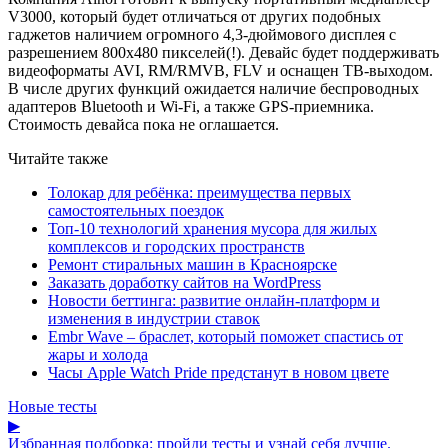
V3000, который будет отличаться от других подобных
гаджетов наличием огромного 4,3-дюймового дисплея с
разрешением 800х480 пикселей(!). Девайс будет поддерживать
видеоформаты AVI, RM/RMVB, FLV и оснащен ТВ-выходом.
В числе других функций ожидается наличие беспроводных
адаптеров Bluetooth и Wi-Fi, а также GPS-приемника.
Стоимость девайса пока не оглашается.
Читайте также
Толокар для ребёнка: преимущества первых
самостоятельных поездок
Топ-10 технологий хранения мусора для жилых
комплексов и городских пространств
Ремонт стиральных машин в Красноярске
Заказать доработку сайтов на WordPress
Новости беттинга: развитие онлайн-платформ и
изменения в индустрии ставок
Embr Wave – браслет, который поможет спастись от
жары и холода
Часы Apple Watch Pride предстанут в новом цвете
Новые тесты
▶
Избранная подборка: пройди тесты и узнай себя лучше.