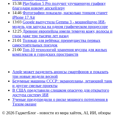
15:38
PlayStation 5 Pro получит улучшенную графику
благодаря новому апскейлеру
14:46
Фотографии показали, насколько тонким станет
iPhone 17 Air
13:03
Google выпустила Gemma 3 - мощнейшую ИИ-
модель для запуска на одном графическом процессоре
12:25
Древние европейцы имели темную кожу, волосы и
глаза даже три тысячи лет назад
21:01
Толокар для ребёнка: преимущества первых
самостоятельных поездок
21:00
Топ-10 технологий хранения мусора для жилых
комплексов и городских пространств
Apple может разделить анонсы смартфонов и показать
три новые модели весной
Безумные машины СССР: экранопланы, летающий танк
и другие смелые проекты
В США представили слишком опасную для открытого
доступа систему ИИ
Ученые предупредили о риске мощного потепления в
Тихом океане
© 2026 ГаджетБлог - новости из мира хайтек, AI, ИИ, обзоры