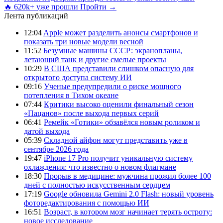
🔥 620k+ уже прошли
Пройти →
Лента публикаций
12:04
Apple может разделить анонсы смартфонов и
показать три новые модели весной
11:52
Безумные машины СССР: экранопланы,
летающий танк и другие смелые проекты
10:29
В США представили слишком опасную для
открытого доступа систему ИИ
09:16
Ученые предупредили о риске мощного
потепления в Тихом океане
07:44
Критики высоко оценили финальный сезон
«Пацанов» после выхода первых серий
06:41
Ремейк «Готики» обзавёлся новым роликом и
датой выхода
05:39
Складной айфон могут представить уже в
сентябре 2026 года
19:47
iPhone 17 Pro получит уникальную систему
охлаждения: что известно о новом флагмане
18:30
Прорыв в медицине: мужчина прожил более 100
дней с полностью искусственным сердцем
17:19
Google обновила Gemini 2.0 Flash: новый уровень
фоторедактирования с помощью ИИ
16:51
Возраст, в котором мозг начинает терять остроту:
новое исследование