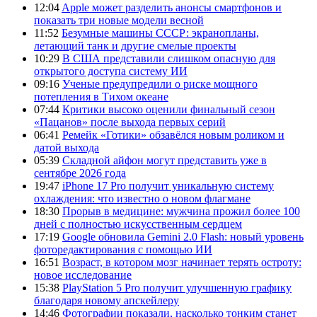
12:04
Apple может разделить анонсы смартфонов и
показать три новые модели весной
11:52
Безумные машины СССР: экранопланы,
летающий танк и другие смелые проекты
10:29
В США представили слишком опасную для
открытого доступа систему ИИ
09:16
Ученые предупредили о риске мощного
потепления в Тихом океане
07:44
Критики высоко оценили финальный сезон
«Пацанов» после выхода первых серий
06:41
Ремейк «Готики» обзавёлся новым роликом и
датой выхода
05:39
Складной айфон могут представить уже в
сентябре 2026 года
19:47
iPhone 17 Pro получит уникальную систему
охлаждения: что известно о новом флагмане
18:30
Прорыв в медицине: мужчина прожил более 100
дней с полностью искусственным сердцем
17:19
Google обновила Gemini 2.0 Flash: новый уровень
фоторедактирования с помощью ИИ
16:51
Возраст, в котором мозг начинает терять остроту:
новое исследование
15:38
PlayStation 5 Pro получит улучшенную графику
благодаря новому апскейлеру
14:46
Фотографии показали, насколько тонким станет