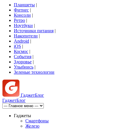
Планшеты
|
Фитнес
|
Консоли
|
Ретро
|
Ноутбуки
|
Источники питания
|
Накопители
|
Android
|
iOS
|
Космос
|
События
|
Здоровье
|
Улыбнись
|
Зеленые технологии
Гаджет
Блог
Гаджет
Блог
Гаджеты
Смартфоны
Железо