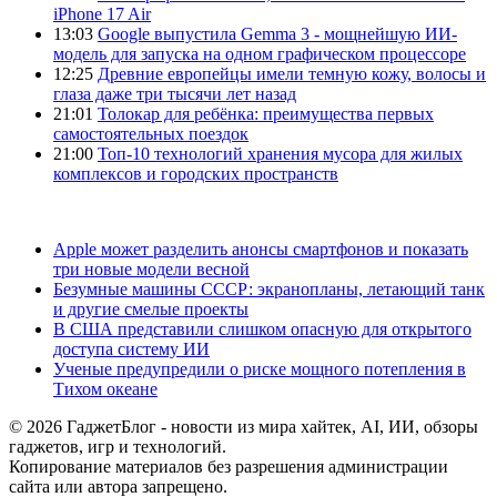
iPhone 17 Air
13:03
Google выпустила Gemma 3 - мощнейшую ИИ-
модель для запуска на одном графическом процессоре
12:25
Древние европейцы имели темную кожу, волосы и
глаза даже три тысячи лет назад
21:01
Толокар для ребёнка: преимущества первых
самостоятельных поездок
21:00
Топ-10 технологий хранения мусора для жилых
комплексов и городских пространств
Apple может разделить анонсы смартфонов и показать
три новые модели весной
Безумные машины СССР: экранопланы, летающий танк
и другие смелые проекты
В США представили слишком опасную для открытого
доступа систему ИИ
Ученые предупредили о риске мощного потепления в
Тихом океане
© 2026 ГаджетБлог - новости из мира хайтек, AI, ИИ, обзоры
гаджетов, игр и технологий.
Копирование материалов без разрешения администрации
сайта или автора запрещено.