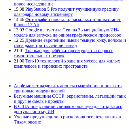
новое исследование
15:38
PlayStation 5 Pro получит улучшенную графику
благодаря новому апскейлеру
14:46
Фотографии показали, насколько тонким станет
iPhone 17 Air
13:03
Google выпустила Gemma 3 - мощнейшую ИИ-
модель для запуска на одном графическом процессоре
12:25
Древние европейцы имели темную кожу, волосы и
глаза даже три тысячи лет назад
21:01
Толокар для ребёнка: преимущества первых
самостоятельных поездок
21:00
Топ-10 технологий хранения мусора для жилых
комплексов и городских пространств
Apple может разделить анонсы смартфонов и показать
три новые модели весной
Безумные машины СССР: экранопланы, летающий танк
и другие смелые проекты
В США представили слишком опасную для открытого
доступа систему ИИ
Ученые предупредили о риске мощного потепления в
Тихом океане