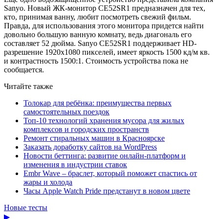
Sanyo. Новый ЖК-монитор CE52SR1 предназначен для тех,
кто, принимая ванну, любит посмотреть свежий фильм.
Правда, для использования этого монитора придется найти
довольно большую ванную комнату, ведь диагональ его
составляет 52 дюйма. Sanyo CE52SR1 поддерживает HD-
разрешение 1920х1080 пикселей, имеет яркость 1500 кд/м кв.
и контрастность 1500:1. Стоимость устройства пока не
сообщается.
Читайте также
Толокар для ребёнка: преимущества первых
самостоятельных поездок
Топ-10 технологий хранения мусора для жилых
комплексов и городских пространств
Ремонт стиральных машин в Красноярске
Заказать доработку сайтов на WordPress
Новости беттинга: развитие онлайн-платформ и
изменения в индустрии ставок
Embr Wave – браслет, который поможет спастись от
жары и холода
Часы Apple Watch Pride предстанут в новом цвете
Новые тесты
▶