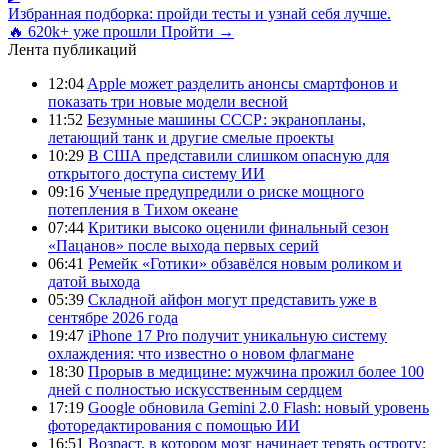
Избранная подборка: пройди тесты и узнай себя лучше.
🔥 620k+ уже прошли
Пройти →
Лента публикаций
12:04
Apple может разделить анонсы смартфонов и
показать три новые модели весной
11:52
Безумные машины СССР: экранопланы,
летающий танк и другие смелые проекты
10:29
В США представили слишком опасную для
открытого доступа систему ИИ
09:16
Ученые предупредили о риске мощного
потепления в Тихом океане
07:44
Критики высоко оценили финальный сезон
«Пацанов» после выхода первых серий
06:41
Ремейк «Готики» обзавёлся новым роликом и
датой выхода
05:39
Складной айфон могут представить уже в
сентябре 2026 года
19:47
iPhone 17 Pro получит уникальную систему
охлаждения: что известно о новом флагмане
18:30
Прорыв в медицине: мужчина прожил более 100
дней с полностью искусственным сердцем
17:19
Google обновила Gemini 2.0 Flash: новый уровень
фоторедактирования с помощью ИИ
16:51
Возраст, в котором мозг начинает терять остроту: