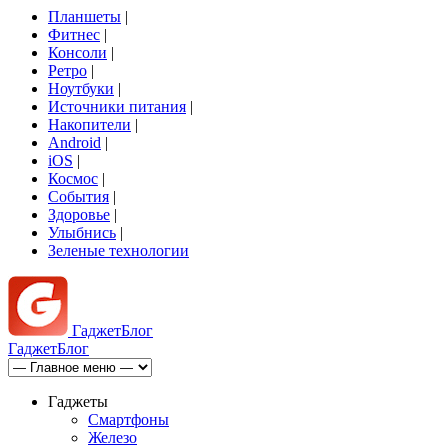
Планшеты
|
Фитнес
|
Консоли
|
Ретро
|
Ноутбуки
|
Источники питания
|
Накопители
|
Android
|
iOS
|
Космос
|
События
|
Здоровье
|
Улыбнись
|
Зеленые технологии
Гаджет
Блог
Гаджет
Блог
Гаджеты
Смартфоны
Железо