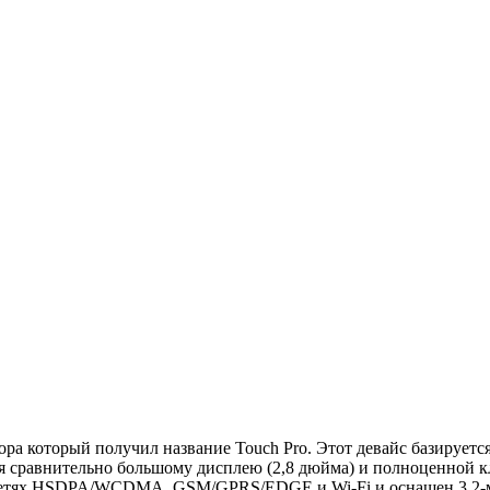
а который получил название Touch Pro. Этот девайс базируетс
сравнительно большому дисплею (2,8 дюйма) и полноценной кла
 в сетях HSDPA/WCDMA, GSM/GPRS/EDGE и Wi-Fi и оснащен 3,2-