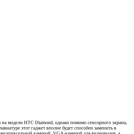
я на модели HTC Diamond, однако помимо сенсорного экрана,
виатуре этот гаджет вполне будет способен заменить в
мегапиксельной камерой, VGA-камерой для видеовызов, а