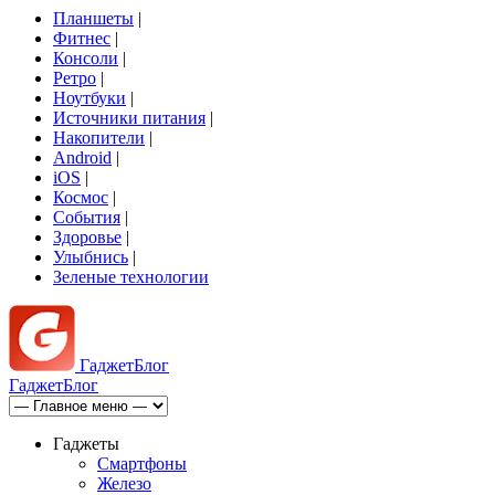
Планшеты
|
Фитнес
|
Консоли
|
Ретро
|
Ноутбуки
|
Источники питания
|
Накопители
|
Android
|
iOS
|
Космос
|
События
|
Здоровье
|
Улыбнись
|
Зеленые технологии
Гаджет
Блог
Гаджет
Блог
Гаджеты
Смартфоны
Железо