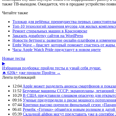
также ТВ-выходом. Ожидается, что в продаже устройство появи
Читайте также
Толокар для ребёнка: преимущества первых самостоятель
Топ-10 технологий хранения мусора для жилых комплекс
Ремонт стиральных машин в Красноярске
Заказать доработку сайтов на WordPress
Новости беттинга: развитие онлайн-платформ и изменени
Embr Wave – браслет, который поможет спастись от жары 
Часы Apple Watch Pride предстанут в новом цвете
Новые тесты
▶
Избранная подборка: пройди тесты и узнай себя лучше.
🔥 620k+ уже прошли
Пройти →
Лента публикаций
12:04
Apple может разделить анонсы смартфонов и показа
11:52
Безумные машины СССР: экранопланы, летающий т
10:29
В США представили слишком опасную для открыто
09:16
Ученые предупредили о риске мощного потепления
07:44
Критики высоко оценили финальный сезон «Пацано
06:41
Ремейк «Готики» обзавёлся новым роликом и датой
05:39
Складной айфон могут представить уже в сентябре 