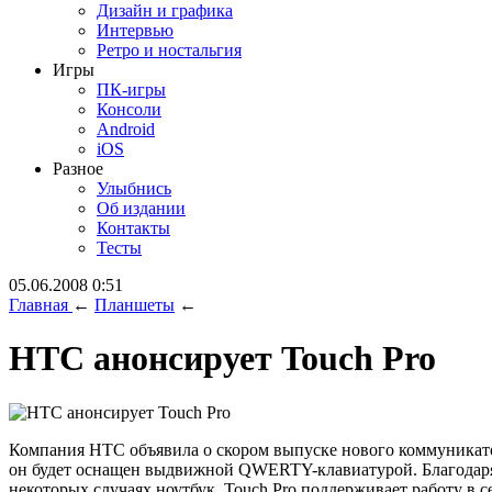
Дизайн и графика
Интервью
Ретро и ностальгия
Игры
ПК-игры
Консоли
Android
iOS
Разное
Улыбнись
Об издании
Контакты
Тесты
05.06.2008 0:51
Главная
←
Планшеты
←
HTC анонсирует Touch Pro
Компания HTC объявила о скором выпуске нового коммуникатор
он будет оснащен выдвижной QWERTY-клавиатурой. Благодаря 
некоторых случаях ноутбук. Touch Pro поддерживает работу