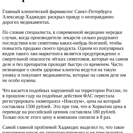
Главный клинический фармаколог Санкт-Петербурга
Александр Хаджидис раскрыл правду о неоправданно
дорогих медикаментах.
По словам специалиста, в современной медицине нередки
случаи, когда производители лекарств сильно раздувают
последствия или симптомы каких-нибудь болезней, чтобы
повысить продажи своего продукта. Одним из популярных
видов такого лже-маркетинга является предупреждение о
смертельной опасности лёгких симптомов, которые на самом
деле и без препаратов проходят быстро со временем. Часто
незнающие о своём здоровье клиенты ведутся на такую
уловку и покупают медикаменты, которые на самом деле им
не особо нужны.
Что касается подобных нарушений на территории России, то
в прошлом году на подобные действия ФАС перестала
регистрировать эзомепразол «Нексиум», цена на который
составляла 1500 рублей. Это при том, что в Хорватии цена в
переводе на российский ценник составляла 180 рублей.
Только после этого цену в компании снизили в 8 раз.
Самой главной проблемой Хаджидис выделил то, что такое
нарушение никак не запротоколировано и не преследуется