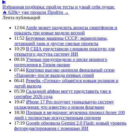
▶
Избранная подборка: пройди тесты и узнай себя лучше.
🔥 620k+ уже прошли
Пройти →
Лента публикаций
12:04
Apple может разделить анонсы смартфонов и
показать три новые модели весной
11:52
Безумные машины СССР: экранопланы,
летающий танк и другие смелые проекты
10:29
В США представили слишком опасную для
открытого доступа систему ИИ
09:16
Ученые предупредили о риске мощного
потепления в Тихом океане
07:44
Критики высоко оценили финальный сезон
«Пацанов» после выхода первых серий
06:41
Ремейк «Готики» обзавёлся новым роликом и
датой выхода
05:39
Складной айфон могут представить уже в
сентябре 2026 года
19:47
iPhone 17 Pro получит уникальную систему
охлаждения: что известно о новом флагмане
18:30
Прорыв в медицине: мужчина прожил более 100
дней с полностью искусственным сердцем
17:19
Google обновила Gemini 2.0 Flash: новый уровень
фоторедактирования с помощью ИИ