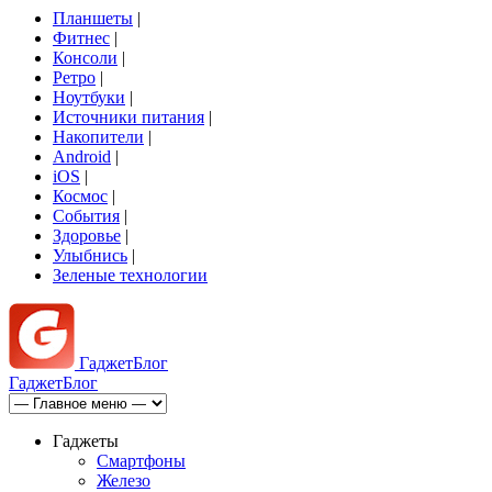
Планшеты
|
Фитнес
|
Консоли
|
Ретро
|
Ноутбуки
|
Источники питания
|
Накопители
|
Android
|
iOS
|
Космос
|
События
|
Здоровье
|
Улыбнись
|
Зеленые технологии
Гаджет
Блог
Гаджет
Блог
Гаджеты
Смартфоны
Железо