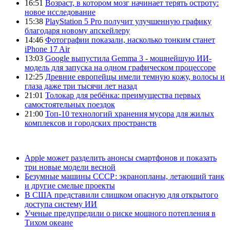
16:51
Возраст, в котором мозг начинает терять остроту:
новое исследование
15:38
PlayStation 5 Pro получит улучшенную графику
благодаря новому апскейлеру
14:46
Фотографии показали, насколько тонким станет
iPhone 17 Air
13:03
Google выпустила Gemma 3 - мощнейшую ИИ-
модель для запуска на одном графическом процессоре
12:25
Древние европейцы имели темную кожу, волосы и
глаза даже три тысячи лет назад
21:01
Толокар для ребёнка: преимущества первых
самостоятельных поездок
21:00
Топ-10 технологий хранения мусора для жилых
комплексов и городских пространств
Apple может разделить анонсы смартфонов и показать
три новые модели весной
Безумные машины СССР: экранопланы, летающий танк
и другие смелые проекты
В США представили слишком опасную для открытого
доступа систему ИИ
Ученые предупредили о риске мощного потепления в
Тихом океане