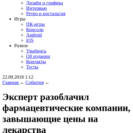
Дизайн и графика
Интервью
Ретро и ностальгия
Игры
ПК-игры
Консоли
Android
iOS
Разное
Улыбнись
Об издании
Контакты
Тесты
22.09.2018 1:12
Главная
←
События
←
Эксперт разоблачил
фармацевтические компании,
завышающие цены на
лекарства