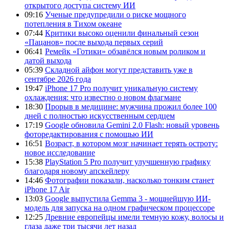
открытого доступа систему ИИ
09:16
Ученые предупредили о риске мощного
потепления в Тихом океане
07:44
Критики высоко оценили финальный сезон
«Пацанов» после выхода первых серий
06:41
Ремейк «Готики» обзавёлся новым роликом и
датой выхода
05:39
Складной айфон могут представить уже в
сентябре 2026 года
19:47
iPhone 17 Pro получит уникальную систему
охлаждения: что известно о новом флагмане
18:30
Прорыв в медицине: мужчина прожил более 100
дней с полностью искусственным сердцем
17:19
Google обновила Gemini 2.0 Flash: новый уровень
фоторедактирования с помощью ИИ
16:51
Возраст, в котором мозг начинает терять остроту:
новое исследование
15:38
PlayStation 5 Pro получит улучшенную графику
благодаря новому апскейлеру
14:46
Фотографии показали, насколько тонким станет
iPhone 17 Air
13:03
Google выпустила Gemma 3 - мощнейшую ИИ-
модель для запуска на одном графическом процессоре
12:25
Древние европейцы имели темную кожу, волосы и
глаза даже три тысячи лет назад