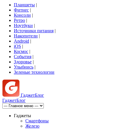
Планшеты
|
Фитнес
|
Консоли
|
Ретро
|
Ноутбуки
|
Источники питания
|
Накопители
|
Android
|
iOS
|
Космос
|
События
|
Здоровье
|
Улыбнись
|
Зеленые технологии
Гаджет
Блог
Гаджет
Блог
Гаджеты
Смартфоны
Железо