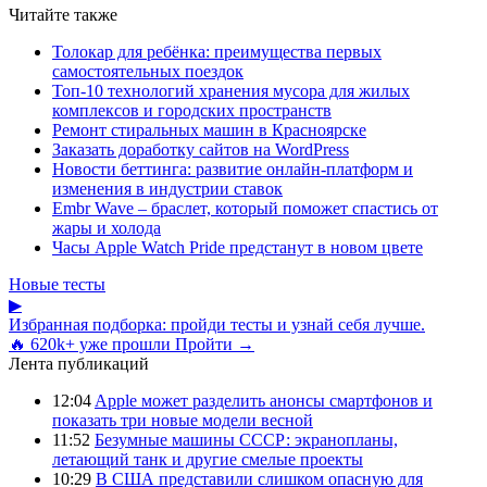
Читайте также
Толокар для ребёнка: преимущества первых
самостоятельных поездок
Топ-10 технологий хранения мусора для жилых
комплексов и городских пространств
Ремонт стиральных машин в Красноярске
Заказать доработку сайтов на WordPress
Новости беттинга: развитие онлайн-платформ и
изменения в индустрии ставок
Embr Wave – браслет, который поможет спастись от
жары и холода
Часы Apple Watch Pride предстанут в новом цвете
Новые тесты
▶
Избранная подборка: пройди тесты и узнай себя лучше.
🔥 620k+ уже прошли
Пройти →
Лента публикаций
12:04
Apple может разделить анонсы смартфонов и
показать три новые модели весной
11:52
Безумные машины СССР: экранопланы,
летающий танк и другие смелые проекты
10:29
В США представили слишком опасную для