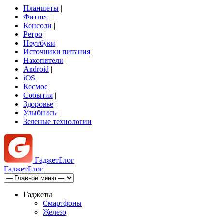
Планшеты
|
Фитнес
|
Консоли
|
Ретро
|
Ноутбуки
|
Источники питания
|
Накопители
|
Android
|
iOS
|
Космос
|
События
|
Здоровье
|
Улыбнись
|
Зеленые технологии
Гаджет
Блог
Гаджет
Блог
Гаджеты
Смартфоны
Железо