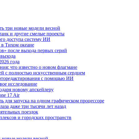
ть три новые модели весной
анк и другие смелые проекты
го доступа систему ИИ
 в Тихом океане
в» после выхода первых серий
 выхода
2026 года
ния: что известно о новом флагмане
ей с полностью искусственным сердцем
 фоторедактирования с помощью ИИ
овое исследование
годаря новому апскейлеру
ne 17 Air
 для запуска на одном графическом процессоре
аза даже три тысячи лет назад
оятельных поездок
плексов и городских пространств
и новые модели весной