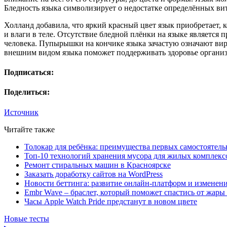
Бледность языка символизирует о недостатке определённых вит
Холланд добавила, что яркий красный цвет язык приобретает, к
и влаги в теле. Отсутствие бледной плёнки на языке является
человека. Пупырышки на кончике языка зачастую означают ви
внешним видом языка поможет поддерживать здоровье организ
Подписаться:
Поделиться:
Источник
Читайте также
Толокар для ребёнка: преимущества первых самостоятель
Топ-10 технологий хранения мусора для жилых комплекс
Ремонт стиральных машин в Красноярске
Заказать доработку сайтов на WordPress
Новости беттинга: развитие онлайн-платформ и изменени
Embr Wave – браслет, который поможет спастись от жары 
Часы Apple Watch Pride предстанут в новом цвете
Новые тесты