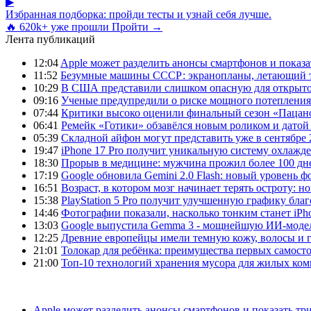
▶
Избранная подборка: пройди тесты и узнай себя лучше.
🔥 620k+ уже прошли
Пройти →
Лента публикаций
12:04
Apple может разделить анонсы смартфонов и показа
11:52
Безумные машины СССР: экранопланы, летающий т
10:29
В США представили слишком опасную для открыто
09:16
Ученые предупредили о риске мощного потепления
07:44
Критики высоко оценили финальный сезон «Пацано
06:41
Ремейк «Готики» обзавёлся новым роликом и датой
05:39
Складной айфон могут представить уже в сентябре 
19:47
iPhone 17 Pro получит уникальную систему охлажде
18:30
Прорыв в медицине: мужчина прожил более 100 дн
17:19
Google обновила Gemini 2.0 Flash: новый уровень
16:51
Возраст, в котором мозг начинает терять остроту: н
15:38
PlayStation 5 Pro получит улучшенную графику бла
14:46
Фотографии показали, насколько тонким станет iPho
13:03
Google выпустила Gemma 3 - мощнейшую ИИ-модель
12:25
Древние европейцы имели темную кожу, волосы и гл
21:01
Толокар для ребёнка: преимущества первых самост
21:00
Топ-10 технологий хранения мусора для жилых ком
Apple может разделить анонсы смартфонов и показать тр