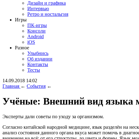
Дизайн и графика
Интервью
Ретро и ностальгия
Игры
ПК-игры
Консоли
Android
iOS
Разное
Улыбнись
Об издании
Контакты
Тесты
14.09.2018 14:02
Главная
←
События
←
Учёные: Внешний вид языка м
Эксперты дали советы по уходу за организмом.
Согласно китайской народной медицине, язык разделён на неск
анализ состояния данного органа вкуса может помочь в диагн
внимание на всё: от его структуры, до цвета и формы. Язык м