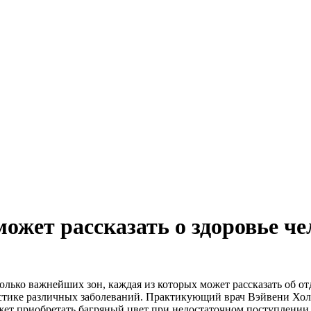
ожет рассказать о здоровье че
олько важнейших зон, каждая из которых может рассказать об от
остике различных заболеваний. Практикующий врач Вэйвени Холл
ожет приобретать багряный цвет при недостаточном поступлении