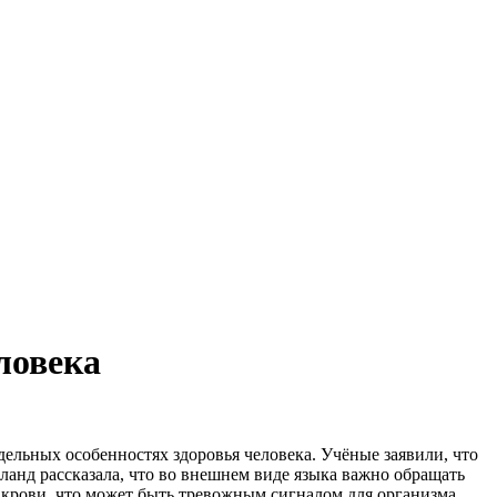
ловека
дельных особенностях здоровья человека. Учёные заявили, что
анд рассказала, что во внешнем виде языка важно обращать
 крови, что может быть тревожным сигналом для организма.