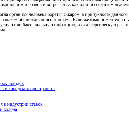
аминов и минералов и встречается, как один из симптомов анем
огда организм человека борется с жаром, а припухлость данного
 признаком обезвоживания организма. Если же язык пожелтел и ст
русную или бактериальную инфекцию, или аллергическую реакц
ма.
ных поездок
ов и городских пространств
я в индустрии ставок
и холода