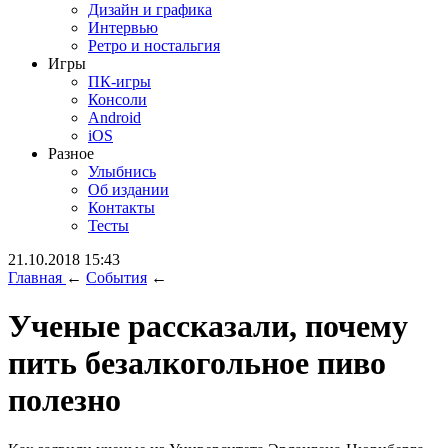
Дизайн и графика
Интервью
Ретро и ностальгия
Игры
ПК-игры
Консоли
Android
iOS
Разное
Улыбнись
Об издании
Контакты
Тесты
21.10.2018 15:43
Главная
←
События
←
Ученые рассказали, почему
пить безалкогольное пиво
полезно