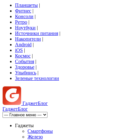
Планшеты
|
Фитнес
|
Консоли
|
Ретро
|
Ноутбуки
|
Источники питания
|
Накопители
|
Android
|
iOS
|
Космос
|
События
|
Здоровье
|
Улыбнись
|
Зеленые технологии
Гаджет
Блог
Гаджет
Блог
Гаджеты
Смартфоны
Железо