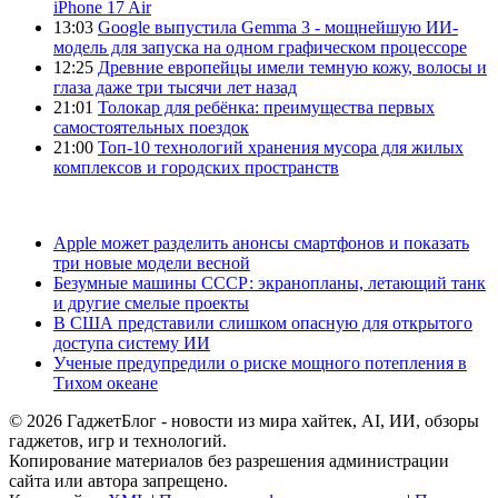
iPhone 17 Air
13:03
Google выпустила Gemma 3 - мощнейшую ИИ-
модель для запуска на одном графическом процессоре
12:25
Древние европейцы имели темную кожу, волосы и
глаза даже три тысячи лет назад
21:01
Толокар для ребёнка: преимущества первых
самостоятельных поездок
21:00
Топ-10 технологий хранения мусора для жилых
комплексов и городских пространств
Apple может разделить анонсы смартфонов и показать
три новые модели весной
Безумные машины СССР: экранопланы, летающий танк
и другие смелые проекты
В США представили слишком опасную для открытого
доступа систему ИИ
Ученые предупредили о риске мощного потепления в
Тихом океане
© 2026 ГаджетБлог - новости из мира хайтек, AI, ИИ, обзоры
гаджетов, игр и технологий.
Копирование материалов без разрешения администрации
сайта или автора запрещено.