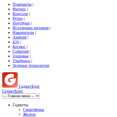
Планшеты
|
Фитнес
|
Консоли
|
Ретро
|
Ноутбуки
|
Источники питания
|
Накопители
|
Android
|
iOS
|
Космос
|
События
|
Здоровье
|
Улыбнись
|
Зеленые технологии
Гаджет
Блог
Гаджет
Блог
Гаджеты
Смартфоны
Железо