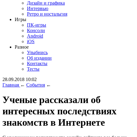
Дизайн и графика
Интервью
Ретро и ностальгия
Игры
ПК-игры
Консоли
Android
iOS
Разное
Улыбнись
Об издании
Контакты
Тесты
28.09.2018 10:02
Главная
←
События
←
Ученые рассказали об
интересных последствиях
знакомств в Интернете