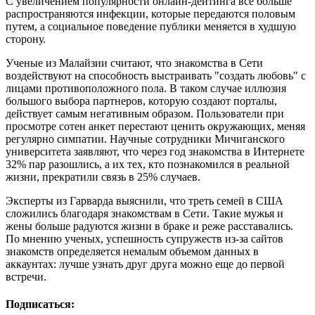
С увеличением популярности онлайн-дейтинга все больше
распространяются инфекции, которые передаются половым
путем, а социальное поведение публики меняется в худшую
сторону.
Ученые из Малайзии считают, что знакомства в Сети
воздействуют на способность выстраивать "создать любовь" с
лицами противоположного пола. В таком случае иллюзия
большого выбора партнеров, которую создают порталы,
действует самым негативным образом. Пользователи при
просмотре сотен анкет перестают ценить окружающих, меняя
регулярно симпатии. Научные сотрудники Мичиганского
университета заявляют, что через год знакомства в Интернете
32% пар разошлись, а их тех, кто познакомился в реальной
жизни, прекратили связь в 25% случаев.
Эксперты из Гарварда выяснили, что треть семей в США
сложились благодаря знакомствам в Сети. Такие мужья и
жены больше радуются жизни в браке и реже расставались.
По мнению ученых, успешность супружеств из-за сайтов
знакомств определяется немалым объемом данных в
аккаунтах: лучше узнать друг друга можно еще до первой
встречи.
Подписаться: