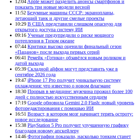
12:04
Apple может разделить анонсы смартфонов и
показать три новые модели весной
11:52
Безумные машины СССР: экранопланы,
летающий танк и другие смелые проекты
10:29
В США представили слишком опасную для
открытого доступа систему ИИ
09:16
Ученые предупредили о риске мощного
потепления в Тихом океане
07:44
Критики высоко оценили финальный сезон
«Пацанов» после выхода первых серий
06:41
Ремейк «Готики» обзавёлся новым роликом и
датой выхода
05:39
Складной айфон могут представить уже в
сентябре 2026 года
19:47
iPhone 17 Pro получит уникальную систему
охлаждения: что известно о новом флагмане
18:30
Прорыв в медицине: мужчина прожил более 100
дней с полностью искусственным сердцем
17:19
Google обновила Gemini 2.0 Flash: новый уровень
фоторедактирования с помощью ИИ
16:51
Возраст, в котором мозг начинает терять остроту:
новое исследование
15:38
PlayStation 5 Pro получит улучшенную графику
благодаря новому апскейлеру
14:46
Фотографии показали, насколько тонким станет