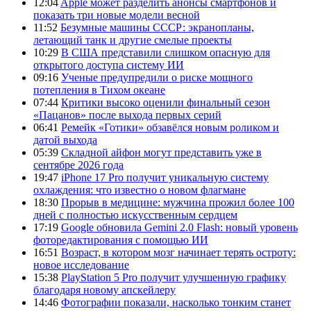
12:04
Apple может разделить анонсы смартфонов и
показать три новые модели весной
11:52
Безумные машины СССР: экранопланы,
летающий танк и другие смелые проекты
10:29
В США представили слишком опасную для
открытого доступа систему ИИ
09:16
Ученые предупредили о риске мощного
потепления в Тихом океане
07:44
Критики высоко оценили финальный сезон
«Пацанов» после выхода первых серий
06:41
Ремейк «Готики» обзавёлся новым роликом и
датой выхода
05:39
Складной айфон могут представить уже в
сентябре 2026 года
19:47
iPhone 17 Pro получит уникальную систему
охлаждения: что известно о новом флагмане
18:30
Прорыв в медицине: мужчина прожил более 100
дней с полностью искусственным сердцем
17:19
Google обновила Gemini 2.0 Flash: новый уровень
фоторедактирования с помощью ИИ
16:51
Возраст, в котором мозг начинает терять остроту:
новое исследование
15:38
PlayStation 5 Pro получит улучшенную графику
благодаря новому апскейлеру
14:46
Фотографии показали, насколько тонким станет