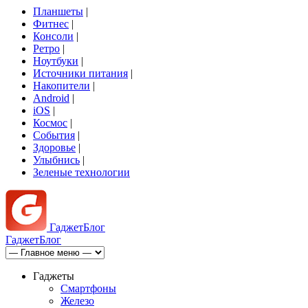
Планшеты
|
Фитнес
|
Консоли
|
Ретро
|
Ноутбуки
|
Источники питания
|
Накопители
|
Android
|
iOS
|
Космос
|
События
|
Здоровье
|
Улыбнись
|
Зеленые технологии
Гаджет
Блог
Гаджет
Блог
Гаджеты
Смартфоны
Железо