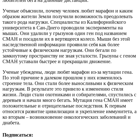
любителей бега на длинные дистанции.
Ученые объяснили, почему человек любит марафон и каким
образом жители Земли получили возможность преодолевать
такого рода нагрузки. Специалисты из Калифорнийского
университета в Сан-Диего проводили эксперименты на
мышах. Они удалили у грызунов один ген под названием
CMAH и посадили их в вертящееся колесо. Мыши без этой
наследственной информации проявили себя как более
устойчивые к физическим нагрузкам. Они бегали по
замкнутому пространству не зная усталости. Грызуны с геном
CMAH уставали быстрее и прекращали движение.
Ученые убеждены, люди любят марафон из-за мутации гена.
По этой причине в далеком прошлом у них изменилось
строение тела. Они стали более выносливыми к физическим
нагрузкам. В результате это привело к изменению стиля
жизни. Люди стали охотниками и собирателями, спустились с
деревьев и начали много бегать. Мутация гена CMAH имеет
положительные и отрицательные последствия. К первым
относится развитие цивилизации и укрепление иммунитета, а
ко вторым – возникновение онкологических заболеваний и
диабета.
Подписаться: