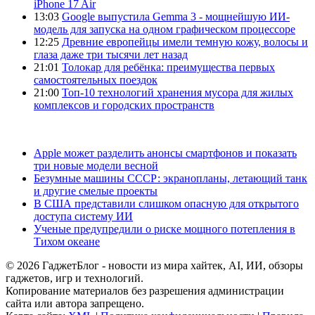
iPhone 17 Air
13:03
Google выпустила Gemma 3 - мощнейшую ИИ-
модель для запуска на одном графическом процессоре
12:25
Древние европейцы имели темную кожу, волосы и
глаза даже три тысячи лет назад
21:01
Толокар для ребёнка: преимущества первых
самостоятельных поездок
21:00
Топ-10 технологий хранения мусора для жилых
комплексов и городских пространств
Apple может разделить анонсы смартфонов и показать
три новые модели весной
Безумные машины СССР: экранопланы, летающий танк
и другие смелые проекты
В США представили слишком опасную для открытого
доступа систему ИИ
Ученые предупредили о риске мощного потепления в
Тихом океане
© 2026 ГаджетБлог - новости из мира хайтек, AI, ИИ, обзоры
гаджетов, игр и технологий.
Копирование материалов без разрешения администрации
сайта или автора запрещено.