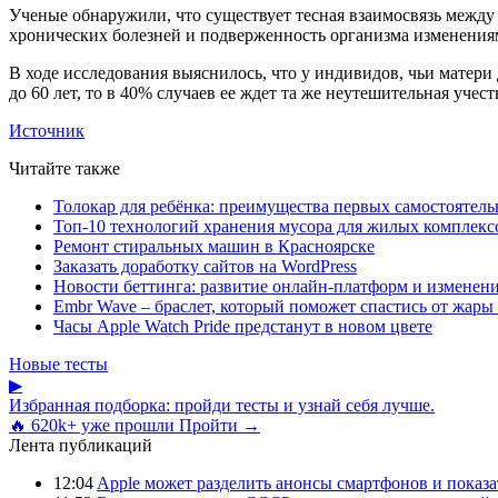
Ученые обнаружили, что существует тесная взаимосвязь между
хронических болезней и подверженность организма изменени
В ходе исследования выяснилось, что у индивидов, чьи матери
до 60 лет, то в 40% случаев ее ждет та же неутешительная учест
Источник
Читайте также
Толокар для ребёнка: преимущества первых самостоятель
Топ-10 технологий хранения мусора для жилых комплекс
Ремонт стиральных машин в Красноярске
Заказать доработку сайтов на WordPress
Новости беттинга: развитие онлайн-платформ и изменени
Embr Wave – браслет, который поможет спастись от жары 
Часы Apple Watch Pride предстанут в новом цвете
Новые тесты
▶
Избранная подборка: пройди тесты и узнай себя лучше.
🔥 620k+ уже прошли
Пройти →
Лента публикаций
12:04
Apple может разделить анонсы смартфонов и показа