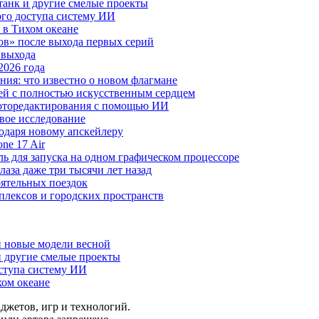
анк и другие смелые проекты
го доступа систему ИИ
 в Тихом океане
в» после выхода первых серий
 выхода
2026 года
ния: что известно о новом флагмане
ей с полностью искусственным сердцем
 фоторедактирования с помощью ИИ
овое исследование
годаря новому апскейлеру
ne 17 Air
 для запуска на одном графическом процессоре
аза даже три тысячи лет назад
оятельных поездок
плексов и городских пространств
и новые модели весной
 другие смелые проекты
ступа систему ИИ
хом океане
аджетов, игр и технологий.