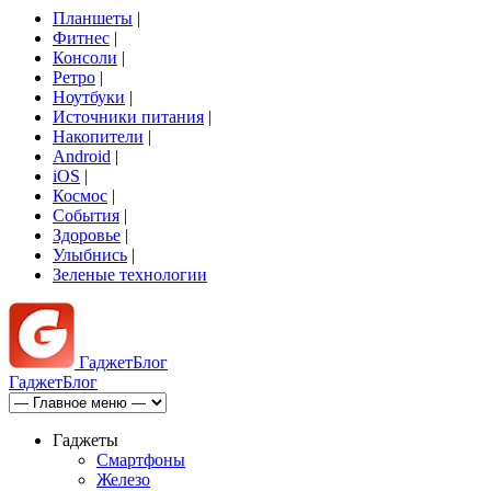
Планшеты
|
Фитнес
|
Консоли
|
Ретро
|
Ноутбуки
|
Источники питания
|
Накопители
|
Android
|
iOS
|
Космос
|
События
|
Здоровье
|
Улыбнись
|
Зеленые технологии
Гаджет
Блог
Гаджет
Блог
Гаджеты
Смартфоны
Железо