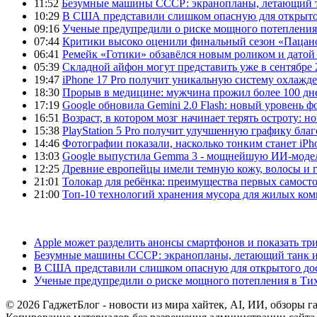
11:52
Безумные машины СССР: экранопланы, летающий т
10:29
В США представили слишком опасную для открыто
09:16
Ученые предупредили о риске мощного потепления
07:44
Критики высоко оценили финальный сезон «Пацано
06:41
Ремейк «Готики» обзавёлся новым роликом и датой
05:39
Складной айфон могут представить уже в сентябре 
19:47
iPhone 17 Pro получит уникальную систему охлажде
18:30
Прорыв в медицине: мужчина прожил более 100 дн
17:19
Google обновила Gemini 2.0 Flash: новый уровень
16:51
Возраст, в котором мозг начинает терять остроту: н
15:38
PlayStation 5 Pro получит улучшенную графику бла
14:46
Фотографии показали, насколько тонким станет iPho
13:03
Google выпустила Gemma 3 - мощнейшую ИИ-модель
12:25
Древние европейцы имели темную кожу, волосы и гл
21:01
Толокар для ребёнка: преимущества первых самост
21:00
Топ-10 технологий хранения мусора для жилых ком
Apple может разделить анонсы смартфонов и показать тр
Безумные машины СССР: экранопланы, летающий танк и
В США представили слишком опасную для открытого до
Ученые предупредили о риске мощного потепления в Ти
© 2026 ГаджетБлог - новости из мира хайтек, AI, ИИ, обзоры г