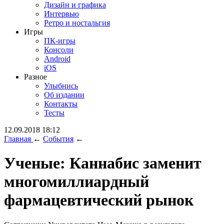
Дизайн и графика
Интервью
Ретро и ностальгия
Игры
ПК-игры
Консоли
Android
iOS
Разное
Улыбнись
Об издании
Контакты
Тесты
12.09.2018 18:12
Главная
←
События
←
Ученые: Каннабис заменит
многомиллиардный
фармацевтический рынок