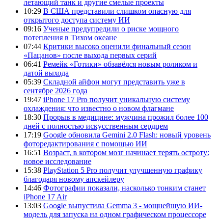
летающий танк и другие смелые проекты
10:29
В США представили слишком опасную для
открытого доступа систему ИИ
09:16
Ученые предупредили о риске мощного
потепления в Тихом океане
07:44
Критики высоко оценили финальный сезон
«Пацанов» после выхода первых серий
06:41
Ремейк «Готики» обзавёлся новым роликом и
датой выхода
05:39
Складной айфон могут представить уже в
сентябре 2026 года
19:47
iPhone 17 Pro получит уникальную систему
охлаждения: что известно о новом флагмане
18:30
Прорыв в медицине: мужчина прожил более 100
дней с полностью искусственным сердцем
17:19
Google обновила Gemini 2.0 Flash: новый уровень
фоторедактирования с помощью ИИ
16:51
Возраст, в котором мозг начинает терять остроту:
новое исследование
15:38
PlayStation 5 Pro получит улучшенную графику
благодаря новому апскейлеру
14:46
Фотографии показали, насколько тонким станет
iPhone 17 Air
13:03
Google выпустила Gemma 3 - мощнейшую ИИ-
модель для запуска на одном графическом процессоре