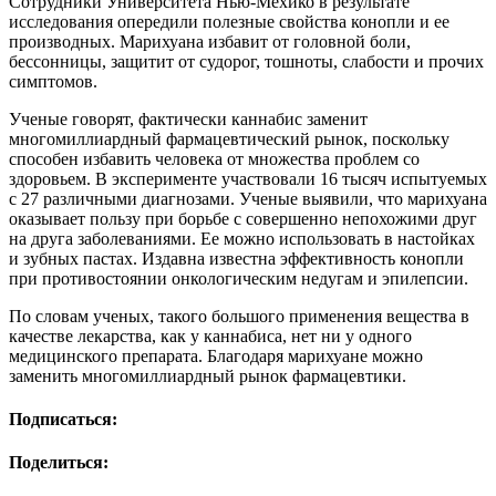
Сотрудники Университета Нью-Мехико в результате
исследования опередили полезные свойства конопли и ее
производных. Марихуана избавит от головной боли,
бессонницы, защитит от судорог, тошноты, слабости и прочих
симптомов.
Ученые говорят, фактически каннабис заменит
многомиллиардный фармацевтический рынок, поскольку
способен избавить человека от множества проблем со
здоровьем. В эксперименте участвовали 16 тысяч испытуемых
с 27 различными диагнозами. Ученые выявили, что марихуана
оказывает пользу при борьбе с совершенно непохожими друг
на друга заболеваниями. Ее можно использовать в настойках
и зубных пастах. Издавна известна эффективность конопли
при противостоянии онкологическим недугам и эпилепсии.
По словам ученых, такого большого применения вещества в
качестве лекарства, как у каннабиса, нет ни у одного
медицинского препарата. Благодаря марихуане можно
заменить многомиллиардный рынок фармацевтики.
Подписаться:
Поделиться: