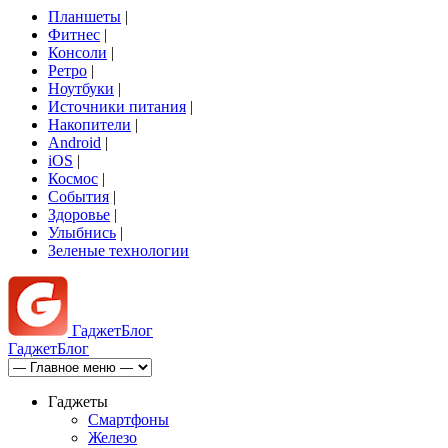
Планшеты
|
Фитнес
|
Консоли
|
Ретро
|
Ноутбуки
|
Источники питания
|
Накопители
|
Android
|
iOS
|
Космос
|
События
|
Здоровье
|
Улыбнись
|
Зеленые технологии
Гаджет
Блог
Гаджет
Блог
Гаджеты
Смартфоны
Железо