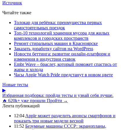
Источник
Читайте также
Толокар для ребёнка: преимущества первых
самостоятельных поездок
Топ-10 технологий хранения мусора для жилых
комплексов и городских пространств
Ремонт стиральных машин в Красноярске
Заказать доработку сайтов на WordPress
Новости беттинга: развитие онлайн-платформ и
изменения в индустрии ставок
Embr Wave – браслет, который поможет спастись от
жары и холода
Часы Apple Watch Pride предстанут в новом цвете
Новые тесты
▶
Избранная подборка: пройди тесты и узнай себя лучше.
🔥 620k+ уже прошли
Пройти →
Лента публикаций
12:04
Apple может разделить анонсы смартфонов и
показать три новые модели весной
11:52
Безумные машины СССР: экранопланы,