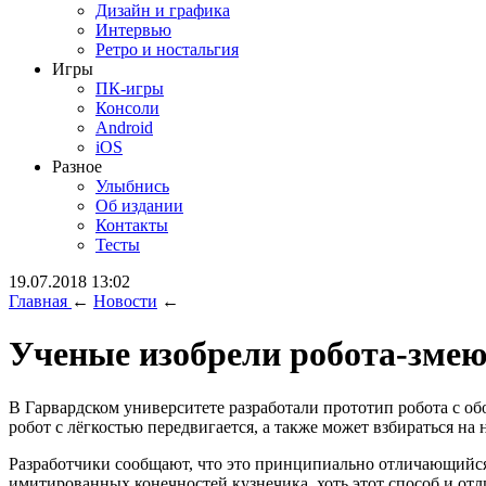
Дизайн и графика
Интервью
Ретро и ностальгия
Игры
ПК-игры
Консоли
Android
iOS
Разное
Улыбнись
Об издании
Контакты
Тесты
19.07.2018 13:02
Главная
←
Новости
←
Ученые изобрели робота-змею
В Гарвардском университете разработали прототип робота с о
робот с лёгкостью передвигается, а также может взбираться на 
Разработчики сообщают, что это принципиально отличающийся
имитированных конечностей кузнечика, хоть этот способ и от