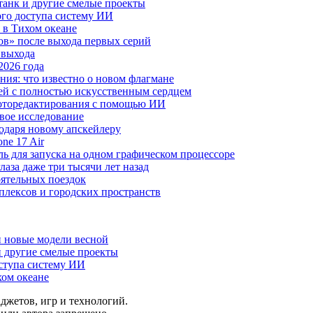
анк и другие смелые проекты
го доступа систему ИИ
 в Тихом океане
в» после выхода первых серий
 выхода
2026 года
ния: что известно о новом флагмане
ей с полностью искусственным сердцем
 фоторедактирования с помощью ИИ
овое исследование
годаря новому апскейлеру
ne 17 Air
 для запуска на одном графическом процессоре
аза даже три тысячи лет назад
оятельных поездок
плексов и городских пространств
и новые модели весной
 другие смелые проекты
ступа систему ИИ
хом океане
аджетов, игр и технологий.