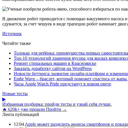
В движение робот приводится с помощью вакуумного насоса и об
сдувается, за счет чешуек в виде трапеции робот начинает двиг
Источник
Читайте также
Толокар для ребёнка: преимущества первых самостоятель
Топ-10 технологий хранения мусора для жилых комплекс
Ремонт стиральных машин в Красноярске
Заказать доработку сайтов на WordPress
Новости беттинга: развитие онлайн-платформ и изменени
Embr Wave – браслет, который поможет спастись от жары 
Часы Apple Watch Pride предстанут в новом цвете
Новые тесты
▶
Избранная подборка: пройди тесты и узнай себя лучше.
🔥 620k+ уже прошли
Пройти →
Лента публикаций
12:04
Apple может разделить анонсы смартфонов и показа