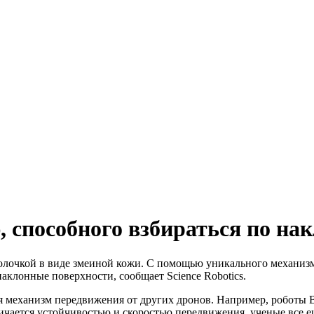
, способного взбираться по н
болочкой в виде змеиной кожи. С помощью уникального механизм
наклонные поверхности, сообщает Science Robotics.
 механизм передвижения от других дронов. Например, роботы 
личается устойчивостью и скоростью передвижения, ученые все 