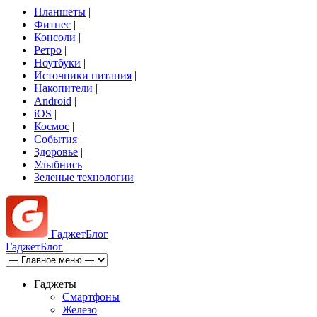
Планшеты
|
Фитнес
|
Консоли
|
Ретро
|
Ноутбуки
|
Источники питания
|
Накопители
|
Android
|
iOS
|
Космос
|
События
|
Здоровье
|
Улыбнись
|
Зеленые технологии
Гаджет
Блог
Гаджет
Блог
Гаджеты
Смартфоны
Железо