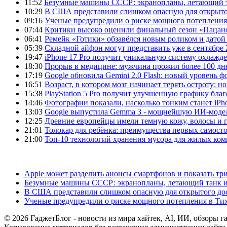
11:52
Безумные машины СССР: экранопланы, летающий т
10:29
В США представили слишком опасную для открыто
09:16
Ученые предупредили о риске мощного потепления
07:44
Критики высоко оценили финальный сезон «Пацано
06:41
Ремейк «Готики» обзавёлся новым роликом и датой
05:39
Складной айфон могут представить уже в сентябре 
19:47
iPhone 17 Pro получит уникальную систему охлажде
18:30
Прорыв в медицине: мужчина прожил более 100 дн
17:19
Google обновила Gemini 2.0 Flash: новый уровень
16:51
Возраст, в котором мозг начинает терять остроту: н
15:38
PlayStation 5 Pro получит улучшенную графику бла
14:46
Фотографии показали, насколько тонким станет iPho
13:03
Google выпустила Gemma 3 - мощнейшую ИИ-модель
12:25
Древние европейцы имели темную кожу, волосы и гл
21:01
Толокар для ребёнка: преимущества первых самост
21:00
Топ-10 технологий хранения мусора для жилых ком
Apple может разделить анонсы смартфонов и показать тр
Безумные машины СССР: экранопланы, летающий танк и
В США представили слишком опасную для открытого до
Ученые предупредили о риске мощного потепления в Ти
© 2026 ГаджетБлог - новости из мира хайтек, AI, ИИ, обзоры г