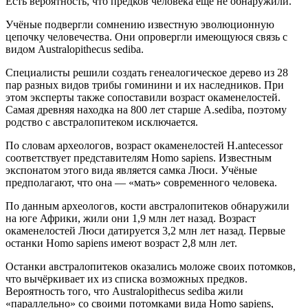
Есть вероятность, что предков человека ещё не обнаружили.
Учёные подвергли сомнению известную эволюционную
цепочку человечества. Они опровергли имеющуюся связь с
видом Australopithecus sediba.
Специалисты решили создать генеалогическое дерево из 28
пар разных видов трибы гоминини и их наследников. При
этом эксперты также сопоставили возраст окаменелостей.
Самая древняя находка на 800 лет старше A.sediba, поэтому
родство с австралопитеком исключается.
По словам археологов, возраст окаменелостей H.antecessor
соответствует представителям Homo sapiens. Известным
экспонатом этого вида является самка Люси. Учёные
предполагают, что она — «мать» современного человека.
По данным археологов, кости австралопитеков обнаружили
на юге Африки, жили они 1,9 млн лет назад. Возраст
окаменелостей Люси датируется 3,2 млн лет назад. Первые
останки Homo sapiens имеют возраст 2,8 млн лет.
Останки австралопитеков оказались моложе своих потомков,
что вычёркивает их из списка возможных предков.
Вероятность того, что Australopithecus sediba жили
«параллельно» со своими потомками вида Homo sapiens,