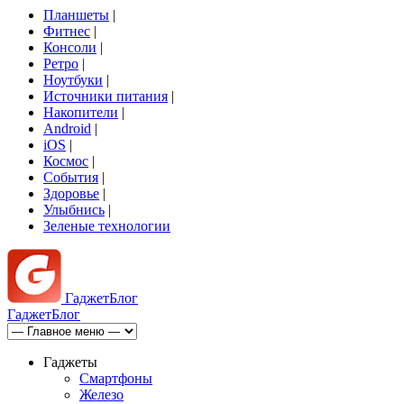
Планшеты
|
Фитнес
|
Консоли
|
Ретро
|
Ноутбуки
|
Источники питания
|
Накопители
|
Android
|
iOS
|
Космос
|
События
|
Здоровье
|
Улыбнись
|
Зеленые технологии
Гаджет
Блог
Гаджет
Блог
Гаджеты
Смартфоны
Железо