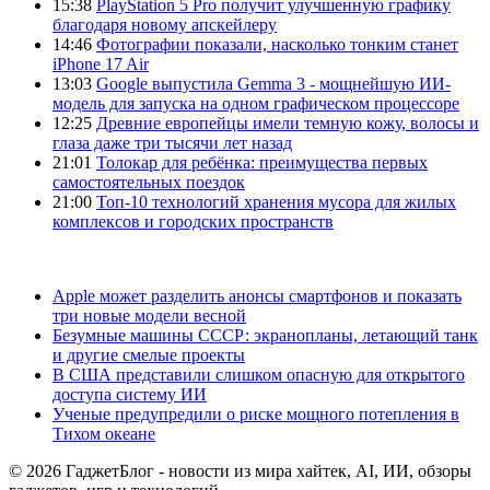
15:38
PlayStation 5 Pro получит улучшенную графику
благодаря новому апскейлеру
14:46
Фотографии показали, насколько тонким станет
iPhone 17 Air
13:03
Google выпустила Gemma 3 - мощнейшую ИИ-
модель для запуска на одном графическом процессоре
12:25
Древние европейцы имели темную кожу, волосы и
глаза даже три тысячи лет назад
21:01
Толокар для ребёнка: преимущества первых
самостоятельных поездок
21:00
Топ-10 технологий хранения мусора для жилых
комплексов и городских пространств
Apple может разделить анонсы смартфонов и показать
три новые модели весной
Безумные машины СССР: экранопланы, летающий танк
и другие смелые проекты
В США представили слишком опасную для открытого
доступа систему ИИ
Ученые предупредили о риске мощного потепления в
Тихом океане
© 2026 ГаджетБлог - новости из мира хайтек, AI, ИИ, обзоры