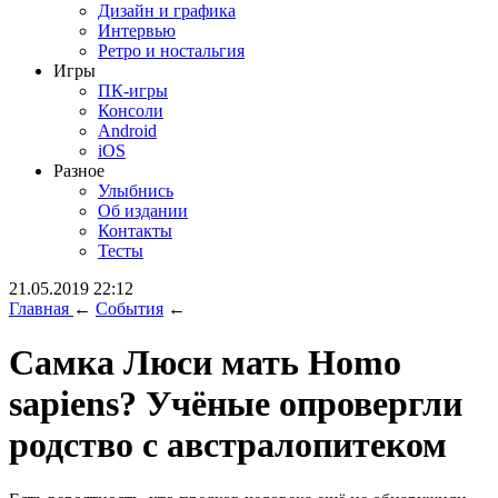
Дизайн и графика
Интервью
Ретро и ностальгия
Игры
ПК-игры
Консоли
Android
iOS
Разное
Улыбнись
Об издании
Контакты
Тесты
21.05.2019 22:12
Главная
←
События
←
Самка Люси мать Homo
sapiens? Учёные опровергли
родство с австралопитеком