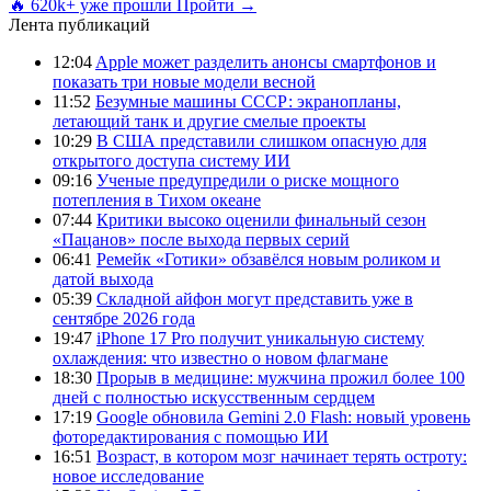
🔥 620k+ уже прошли
Пройти →
Лента публикаций
12:04
Apple может разделить анонсы смартфонов и
показать три новые модели весной
11:52
Безумные машины СССР: экранопланы,
летающий танк и другие смелые проекты
10:29
В США представили слишком опасную для
открытого доступа систему ИИ
09:16
Ученые предупредили о риске мощного
потепления в Тихом океане
07:44
Критики высоко оценили финальный сезон
«Пацанов» после выхода первых серий
06:41
Ремейк «Готики» обзавёлся новым роликом и
датой выхода
05:39
Складной айфон могут представить уже в
сентябре 2026 года
19:47
iPhone 17 Pro получит уникальную систему
охлаждения: что известно о новом флагмане
18:30
Прорыв в медицине: мужчина прожил более 100
дней с полностью искусственным сердцем
17:19
Google обновила Gemini 2.0 Flash: новый уровень
фоторедактирования с помощью ИИ
16:51
Возраст, в котором мозг начинает терять остроту:
новое исследование