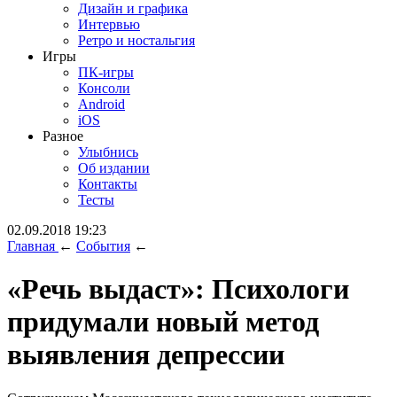
Дизайн и графика
Интервью
Ретро и ностальгия
Игры
ПК-игры
Консоли
Android
iOS
Разное
Улыбнись
Об издании
Контакты
Тесты
02.09.2018 19:23
Главная
←
События
←
«Речь выдаст»: Психологи
придумали новый метод
выявления депрессии