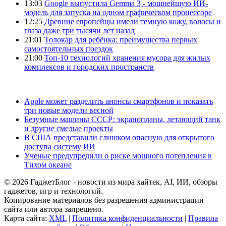
13:03
Google выпустила Gemma 3 - мощнейшую ИИ-
модель для запуска на одном графическом процессоре
12:25
Древние европейцы имели темную кожу, волосы и
глаза даже три тысячи лет назад
21:01
Толокар для ребёнка: преимущества первых
самостоятельных поездок
21:00
Топ-10 технологий хранения мусора для жилых
комплексов и городских пространств
Apple может разделить анонсы смартфонов и показать
три новые модели весной
Безумные машины СССР: экранопланы, летающий танк
и другие смелые проекты
В США представили слишком опасную для открытого
доступа систему ИИ
Ученые предупредили о риске мощного потепления в
Тихом океане
© 2026 ГаджетБлог - новости из мира хайтек, AI, ИИ, обзоры
гаджетов, игр и технологий.
Копирование материалов без разрешения администрации
сайта или автора запрещено.
Карта сайта:
XML
|
Политика конфиденциальности
|
Правила