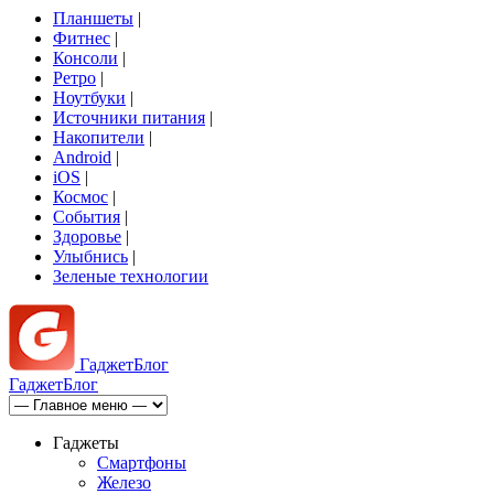
Планшеты
|
Фитнес
|
Консоли
|
Ретро
|
Ноутбуки
|
Источники питания
|
Накопители
|
Android
|
iOS
|
Космос
|
События
|
Здоровье
|
Улыбнись
|
Зеленые технологии
Гаджет
Блог
Гаджет
Блог
Гаджеты
Смартфоны
Железо