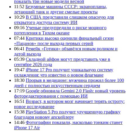
показать три новые модели весной
11:52
Безумные машины СССР: экранопланы,
летающий танк и другие смелые проекты
10:29
В США представили слишком опасную для
открытого доступа систему ИИ
09:16
Ученые предупредили о риске мощного
потепления в Тихом океане
07:44
Критики высоко оценили финальный сезон
«Пацанов» после выхода первых серий
06:41
Ремейк «Готики» обзавёлся новым роликом и
датой выхода
05:39
Складной айфон могут представить уже в
сентябре 2026 года
19:47
iPhone 17 Pro получит уникальную систему
охлаждения: что известно о новом флагмане
18:30
Прорыв в медицине: мужчина прожил более 100
дней с полностью искусственным сердцем
17:19
Google обновила Gemini 2.0 Flash: новый уровень
фоторедактирования с помощью ИИ
16:51
Возраст, в котором мозг начинает терять остроту:
новое исследование
15:38
PlayStation 5 Pro получит улучшенную графику
благодаря новому апскейлеру
14:46
Фотографии показали, насколько тонким станет
iPhone 17 Air