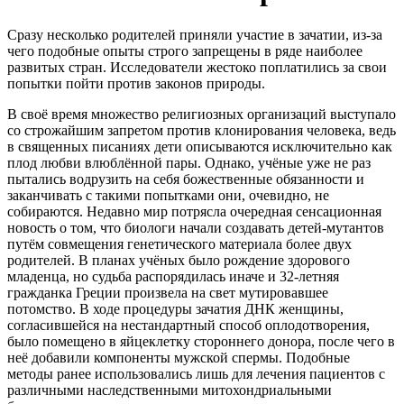
Сразу несколько родителей приняли участие в зачатии, из-за
чего подобные опыты строго запрещены в ряде наиболее
развитых стран. Исследователи жестоко поплатились за свои
попытки пойти против законов природы.
В своё время множество религиозных организаций выступало
со строжайшим запретом против клонирования человека, ведь
в священных писаниях дети описываются исключительно как
плод любви влюблённой пары. Однако, учёные уже не раз
пытались водрузить на себя божественные обязанности и
заканчивать с такими попытками они, очевидно, не
собираются. Недавно мир потрясла очередная сенсационная
новость о том, что биологи начали создавать детей-мутантов
путём совмещения генетического материала более двух
родителей. В планах учёных было рождение здорового
младенца, но судьба распорядилась иначе и 32-летняя
гражданка Греции произвела на свет мутировавшее
потомство. В ходе процедуры зачатия ДНК женщины,
согласившейся на нестандартный способ оплодотворения,
было помещено в яйцеклетку стороннего донора, после чего в
неё добавили компоненты мужской спермы. Подобные
методы ранее использовались лишь для лечения пациентов с
различными наследственными митохондриальными