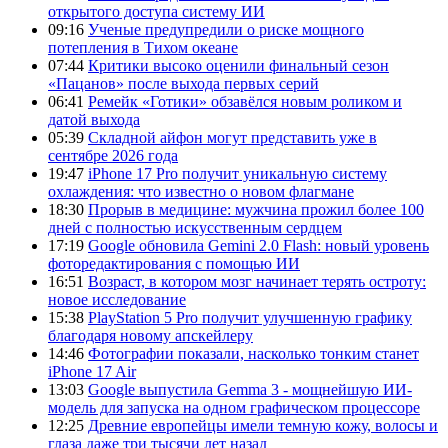
открытого доступа систему ИИ
09:16
Ученые предупредили о риске мощного
потепления в Тихом океане
07:44
Критики высоко оценили финальный сезон
«Пацанов» после выхода первых серий
06:41
Ремейк «Готики» обзавёлся новым роликом и
датой выхода
05:39
Складной айфон могут представить уже в
сентябре 2026 года
19:47
iPhone 17 Pro получит уникальную систему
охлаждения: что известно о новом флагмане
18:30
Прорыв в медицине: мужчина прожил более 100
дней с полностью искусственным сердцем
17:19
Google обновила Gemini 2.0 Flash: новый уровень
фоторедактирования с помощью ИИ
16:51
Возраст, в котором мозг начинает терять остроту:
новое исследование
15:38
PlayStation 5 Pro получит улучшенную графику
благодаря новому апскейлеру
14:46
Фотографии показали, насколько тонким станет
iPhone 17 Air
13:03
Google выпустила Gemma 3 - мощнейшую ИИ-
модель для запуска на одном графическом процессоре
12:25
Древние европейцы имели темную кожу, волосы и
глаза даже три тысячи лет назад