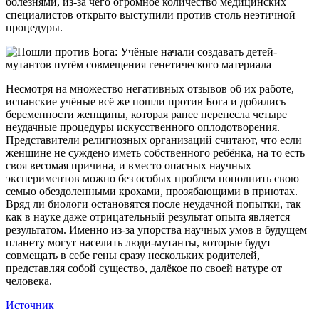
болезнями, из-за чего огромное количество медицинских
специалистов открыто выступили против столь неэтичной
процедуры.
Несмотря на множество негативных отзывов об их работе,
испанские учёные всё же пошли против Бога и добились
беременности женщины, которая ранее перенесла четыре
неудачные процедуры искусственного оплодотворения.
Представители религиозных организаций считают, что если
женщине не суждено иметь собственного ребёнка, на то есть
своя весомая причина, и вместо опасных научных
экспериментов можно без особых проблем пополнить свою
семью обездоленными крохами, прозябающими в приютах.
Вряд ли биологи остановятся после неудачной попытки, так
как в науке даже отрицательный результат опыта является
результатом. Именно из-за упорства научных умов в будущем
планету могут населить люди-мутанты, которые будут
совмещать в себе гены сразу нескольких родителей,
представляя собой существо, далёкое по своей натуре от
человека.
Источник