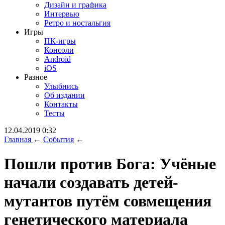
Дизайн и графика
Интервью
Ретро и ностальгия
Игры
ПК-игры
Консоли
Android
iOS
Разное
Улыбнись
Об издании
Контакты
Тесты
12.04.2019 0:32
Главная
←
События
←
Пошли против Бога: Учёные
начали создавать детей-
мутантов путём совмещения
генетического материала