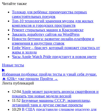
Читайте также
Толокар для ребёнка: преимущества первых
самостоятельных поездок
Топ-10 технологий хранения мусора для жилых
комплексов и городских пространств
Ремонт стиральных машин в Красноярске
Заказать доработку сайтов на WordPress
Новости беттинга: развитие онлайн-платформ и
изменения в индустрии ставок
Embr Wave – браслет, который поможет спастись от
жары и холода
Часы Apple Watch Pride предстанут в новом цвете
Новые тесты
▶
Избранная подборка: пройди тесты и узнай себя лучше.
🔥 620k+ уже прошли
Пройти →
Лента публикаций
12:04
Apple может разделить анонсы смартфонов и
показать три новые модели весной
11:52
Безумные машины СССР: экранопланы,
летающий танк и другие смелые проекты
10:29
В США представили слишком опасную для