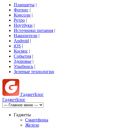
Планшеты
|
Фитнес
|
Консоли
|
Ретро
|
Ноутбуки
|
Источники питания
|
Накопители
|
Android
|
iOS
|
Космос
|
События
|
Здоровье
|
Улыбнись
|
Зеленые технологии
Гаджет
Блог
Гаджет
Блог
Гаджеты
Смартфоны
Железо