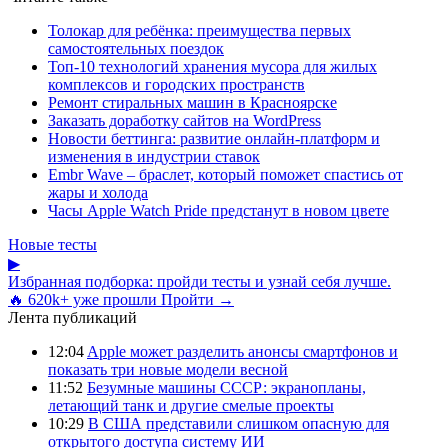
Толокар для ребёнка: преимущества первых
самостоятельных поездок
Топ-10 технологий хранения мусора для жилых
комплексов и городских пространств
Ремонт стиральных машин в Красноярске
Заказать доработку сайтов на WordPress
Новости беттинга: развитие онлайн-платформ и
изменения в индустрии ставок
Embr Wave – браслет, который поможет спастись от
жары и холода
Часы Apple Watch Pride предстанут в новом цвете
Новые тесты
▶
Избранная подборка: пройди тесты и узнай себя лучше.
🔥 620k+ уже прошли
Пройти →
Лента публикаций
12:04
Apple может разделить анонсы смартфонов и
показать три новые модели весной
11:52
Безумные машины СССР: экранопланы,
летающий танк и другие смелые проекты
10:29
В США представили слишком опасную для
открытого доступа систему ИИ