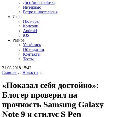
Дизайн и графика
Интервью
Ретро и ностальгия
Игры
ПК-игры
Консоли
Android
iOS
Разное
Улыбнись
Об издании
Контакты
Тесты
21.08.2018 15:42
Главная
←
Новости
←
«Показал себя достойно»:
Блогер проверил на
прочность Samsung Galaxy
Note 9 и стилус S Pen