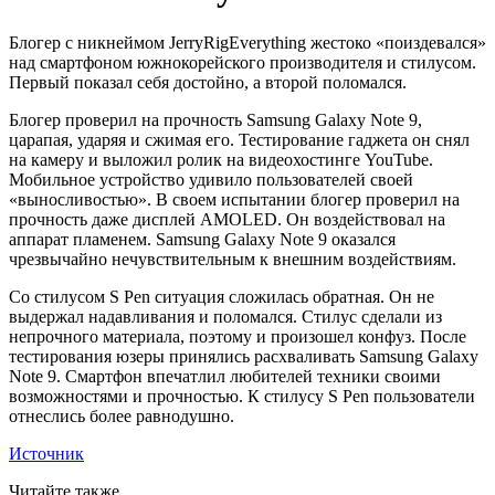
Блогер с никнеймом JerryRigEverything жестоко «поиздевался»
над смартфоном южнокорейского производителя и стилусом.
Первый показал себя достойно, а второй поломался.
Блогер проверил на прочность Samsung Galaxy Note 9,
царапая, ударяя и сжимая его. Тестирование гаджета он снял
на камеру и выложил ролик на видеохостинге YouTube.
Мобильное устройство удивило пользователей своей
«выносливостью». В своем испытании блогер проверил на
прочность даже дисплей AMOLED. Он воздействовал на
аппарат пламенем. Samsung Galaxy Note 9 оказался
чрезвычайно нечувствительным к внешним воздействиям.
Со стилусом S Pen ситуация сложилась обратная. Он не
выдержал надавливания и поломался. Стилус сделали из
непрочного материала, поэтому и произошел конфуз. После
тестирования юзеры принялись расхваливать Samsung Galaxy
Note 9. Смартфон впечатлил любителей техники своими
возможностями и прочностью. К стилусу S Pen пользователи
отнеслись более равнодушно.
Источник
Читайте также