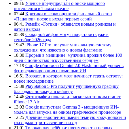
09:16
Ученые предупредили о риске мощного
потепления в Тихом океане
07:44
Критики высоко оценили финальный сезон
«Пацанов» после выхода первых серий
06:41
Ремейк «Готики» обзавёлся новым роликом и
датой выхода
05:39
Складной айфон могут представить уже в
сентябре 2026 года
19:47
iPhone 17 Pro получит уникальную систему
охлаждения: что известно о новом флагмане
18:30
Прорыв в медицине: мужчина прожил более 100
дней с полностью искусственным сердцем
17:19
Google обновила Gemini 2.0 Flash: новый уровень
фоторедактирования с помощью ИИ
16:51
Возраст, в котором мозг начинает терять остроту:
новое исследование
15:38
PlayStation 5 Pro получит улучшенную графику
благодаря новому апскейлеру
14:46
Фотографии показали, насколько тонким станет
iPhone 17 Air
13:03
Google выпустила Gemma 3 - мощнейшую ИИ-
модель для запуска на одном графическом процессоре
12:25
Древние европейцы имели темную кожу, волосы и
глаза даже три тысячи лет назад
21:01
Толокар для ребёнка: преимущества первых