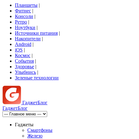
Планшеты
|
Фитнес
|
Консоли
|
Ретро
|
Ноутбуки
|
Источники питания
|
Накопители
|
Android
|
iOS
|
Космос
|
События
|
Здоровье
|
Улыбнись
|
Зеленые технологии
Гаджет
Блог
Гаджет
Блог
Гаджеты
Смартфоны
Железо