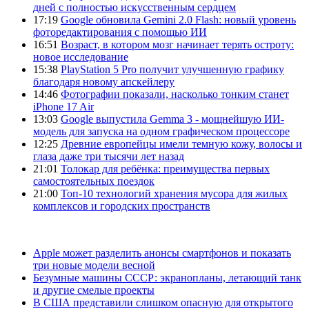
дней с полностью искусственным сердцем
17:19
Google обновила Gemini 2.0 Flash: новый уровень
фоторедактирования с помощью ИИ
16:51
Возраст, в котором мозг начинает терять остроту:
новое исследование
15:38
PlayStation 5 Pro получит улучшенную графику
благодаря новому апскейлеру
14:46
Фотографии показали, насколько тонким станет
iPhone 17 Air
13:03
Google выпустила Gemma 3 - мощнейшую ИИ-
модель для запуска на одном графическом процессоре
12:25
Древние европейцы имели темную кожу, волосы и
глаза даже три тысячи лет назад
21:01
Толокар для ребёнка: преимущества первых
самостоятельных поездок
21:00
Топ-10 технологий хранения мусора для жилых
комплексов и городских пространств
Apple может разделить анонсы смартфонов и показать
три новые модели весной
Безумные машины СССР: экранопланы, летающий танк
и другие смелые проекты
В США представили слишком опасную для открытого