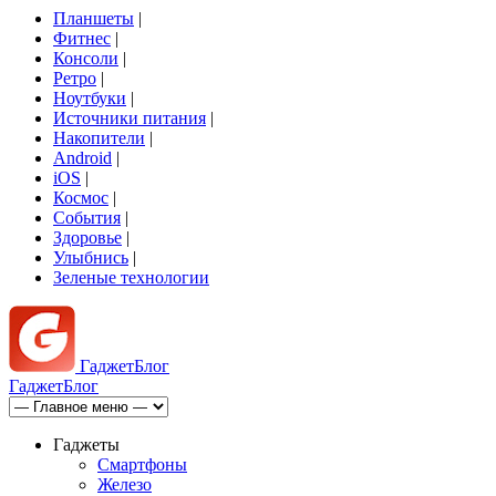
Планшеты
|
Фитнес
|
Консоли
|
Ретро
|
Ноутбуки
|
Источники питания
|
Накопители
|
Android
|
iOS
|
Космос
|
События
|
Здоровье
|
Улыбнись
|
Зеленые технологии
Гаджет
Блог
Гаджет
Блог
Гаджеты
Смартфоны
Железо