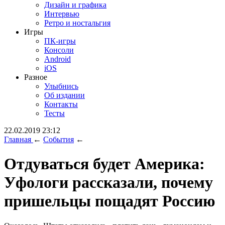
Дизайн и графика
Интервью
Ретро и ностальгия
Игры
ПК-игры
Консоли
Android
iOS
Разное
Улыбнись
Об издании
Контакты
Тесты
22.02.2019 23:12
Главная
←
События
←
Отдуваться будет Америка:
Уфологи рассказали, почему
пришельцы пощадят Россию