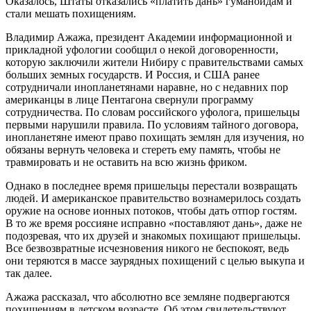
Оказалось, Штаты отказались «платить дань» гуманоидам и
стали мешать похищениям.
Владимир Ажажа, президент Академии информационной и
прикладной уфологии сообщил о некой договоренности,
которую заключили жители Нибиру с правительствами самых
больших земных государств. И Россия, и США ранее
сотрудничали инопланетянами наравне, но с недавних пор
американцы в лице Пентагона свернули программу
сотрудничества. По словам российского уфолога, пришельцы
первыми нарушили правила. По условиям тайного договора,
инопланетяне имеют право похищать землян для изучения, но
обязаны вернуть человека и стереть ему память, чтобы не
травмировать и не оставить на всю жизнь фриком.
Однако в последнее время пришельцы перестали возвращать
людей. И американское правительство вознамерилось создать
оружие на основе ионных потоков, чтобы дать отпор гостям.
В то же время россияне исправно «поставляют дань», даже не
подозревая, что их друзей и знакомых похищают пришельцы.
Все безвозвратные исчезновения никого не беспокоят, ведь
они теряются в массе заурядных похищений с целью выкупа и
так далее.
Ажажа рассказал, что абсолютно все земляне подвергаются
похищениям в детском возрасте. Об этом свидетельствуют