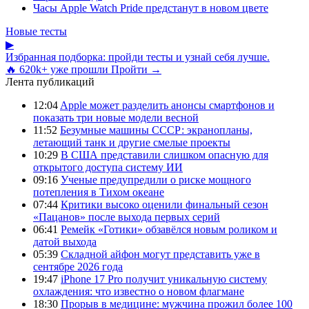
Часы Apple Watch Pride предстанут в новом цвете
Новые тесты
▶
Избранная подборка: пройди тесты и узнай себя лучше.
🔥 620k+ уже прошли
Пройти →
Лента публикаций
12:04
Apple может разделить анонсы смартфонов и
показать три новые модели весной
11:52
Безумные машины СССР: экранопланы,
летающий танк и другие смелые проекты
10:29
В США представили слишком опасную для
открытого доступа систему ИИ
09:16
Ученые предупредили о риске мощного
потепления в Тихом океане
07:44
Критики высоко оценили финальный сезон
«Пацанов» после выхода первых серий
06:41
Ремейк «Готики» обзавёлся новым роликом и
датой выхода
05:39
Складной айфон могут представить уже в
сентябре 2026 года
19:47
iPhone 17 Pro получит уникальную систему
охлаждения: что известно о новом флагмане
18:30
Прорыв в медицине: мужчина прожил более 100