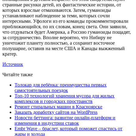
странные рисунки детей, их фантастические истории, от
которых взрослые отмахиваются. Затем, гуманоиды
устанавливают наблюдение за теми, которых сочли
интересными. Уфологи из его команды прокомментировали
приближающийся, по их словам, конец света. Они заявили,
что отдуваться будет Америка, а Россию гуманоиды пощадят,
за сотрудничество. Вполне вероятно, что Нибиру не
уничтожит планету полностью, а сохранит восточное
полушарие, оставив на месте США и Канады выжженный
кратер.
Источник
Читайте также
Толокар для ребёнка: преимущества первых
самостоятельных поездок
Топ-10 технологий хранения мусора для жилых
комплексов и городских пространств
Ремонт стиральных машин в Красноярске
Заказать доработку сайтов на WordPress
Новости беттинга: развитие онлайн-платформ и
изменения в индустрии ставок
Embr Wave – браслет, который поможет спастись от
жары и холода