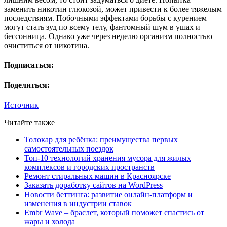
заменить никотин глюкозой, может привести к более тяжелым
последствиям. Побочными эффектами борьбы с курением
могут стать зуд по всему телу, фантомный шум в ушах и
бессонница. Однако уже через неделю организм полностью
очиститься от никотина.
Подписаться:
Поделиться:
Источник
Читайте также
Толокар для ребёнка: преимущества первых
самостоятельных поездок
Топ-10 технологий хранения мусора для жилых
комплексов и городских пространств
Ремонт стиральных машин в Красноярске
Заказать доработку сайтов на WordPress
Новости беттинга: развитие онлайн-платформ и
изменения в индустрии ставок
Embr Wave – браслет, который поможет спастись от
жары и холода