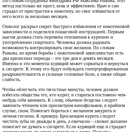
По словам сотрудника Минздрава РФ Максима Рыкова, этот
метод настолько же прост, кеак и эффективен. Врач и сам
страдал от пристрастия к никотину, но смог избавиться от
него всего за несколько месяцев.
Онколог раскрыл секрет быстрого избавления от никотиновой
зависимости и поделился пошаговой инструкцией. Первым
шагом должна стать перемена отношения к курению и
употреблению спиртного. Человека должна радовать
возможность контролировать свои желания. По словам
Рыкова, во время борьбы с никотиновой зависимостью есть
два кризисных периода – это три дня и девять месяцев.
Именно в эти моменты курящий может сорваться и вернуться
к сигарете. К этому его будут побуждать гипертрофированная
раздражительность и сильные головные боли, а также общая
слабость.
Чтобы облегчить эти тягостные минуты, человек должен
избегать общества тех, кто курит, и стараться постоянно чем-
нибудь себя занимать. К слову, обычное безделье следует
заменить чтением или просмотром кинофильмов, в крайнем
случае, сном. Помогает бороться с желанием закурить и
личная гигиена. К примеру. Бросающим курить следует
чистить зубы не дважды в день, а ежечасно – свежее дыхание
помогает не думать о сигарете. Если курящий еще и страдает
лишним весом, то стоит задуматься о диете. Попытка