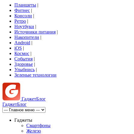
Планшеты
|
Фитнес
|
Консоли
|
Ретро
|
Ноутбуки
|
Источники питания
|
Накопители
|
Android
|
iOS
|
Космос
|
События
|
Здоровье
|
Улыбнись
|
Зеленые технологии
Гаджет
Блог
Гаджет
Блог
Гаджеты
Смартфоны
Железо