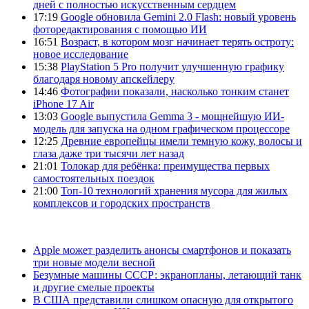
дней с полностью искусственным сердцем
17:19
Google обновила Gemini 2.0 Flash: новый уровень
фоторедактирования с помощью ИИ
16:51
Возраст, в котором мозг начинает терять остроту:
новое исследование
15:38
PlayStation 5 Pro получит улучшенную графику
благодаря новому апскейлеру
14:46
Фотографии показали, насколько тонким станет
iPhone 17 Air
13:03
Google выпустила Gemma 3 - мощнейшую ИИ-
модель для запуска на одном графическом процессоре
12:25
Древние европейцы имели темную кожу, волосы и
глаза даже три тысячи лет назад
21:01
Толокар для ребёнка: преимущества первых
самостоятельных поездок
21:00
Топ-10 технологий хранения мусора для жилых
комплексов и городских пространств
Apple может разделить анонсы смартфонов и показать
три новые модели весной
Безумные машины СССР: экранопланы, летающий танк
и другие смелые проекты
В США представили слишком опасную для открытого