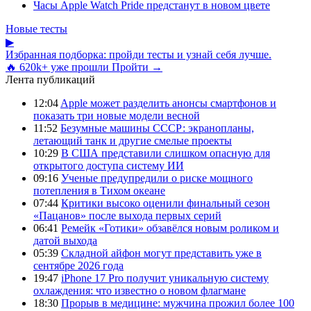
Часы Apple Watch Pride предстанут в новом цвете
Новые тесты
▶
Избранная подборка: пройди тесты и узнай себя лучше.
🔥 620k+ уже прошли
Пройти →
Лента публикаций
12:04
Apple может разделить анонсы смартфонов и
показать три новые модели весной
11:52
Безумные машины СССР: экранопланы,
летающий танк и другие смелые проекты
10:29
В США представили слишком опасную для
открытого доступа систему ИИ
09:16
Ученые предупредили о риске мощного
потепления в Тихом океане
07:44
Критики высоко оценили финальный сезон
«Пацанов» после выхода первых серий
06:41
Ремейк «Готики» обзавёлся новым роликом и
датой выхода
05:39
Складной айфон могут представить уже в
сентябре 2026 года
19:47
iPhone 17 Pro получит уникальную систему
охлаждения: что известно о новом флагмане
18:30
Прорыв в медицине: мужчина прожил более 100