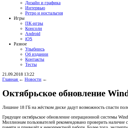
Дизайн и графика
Интервью
Ретро и ностальгия
Игры
ПК-игры
Консоли
Android
iOS
Разное
Улыбнись
Об издании
Контакты
Тесты
21.09.2018 13:22
Главная
←
Новости
←
Октябрьское обновление Wind
Лишние 18 ГБ на жёстком диске дадут возможность спасти пол
Грядущее октябрьское обновление операционной системы Window
Миллионам пользователей рекомендовано проверить наличие сво
памяти и приведёт к некорректной работе. Более того, экспер