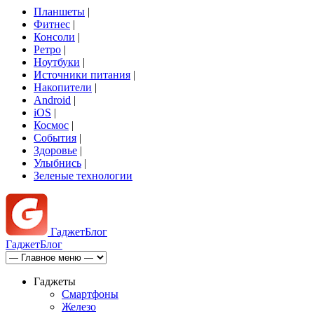
Планшеты
|
Фитнес
|
Консоли
|
Ретро
|
Ноутбуки
|
Источники питания
|
Накопители
|
Android
|
iOS
|
Космос
|
События
|
Здоровье
|
Улыбнись
|
Зеленые технологии
Гаджет
Блог
Гаджет
Блог
Гаджеты
Смартфоны
Железо