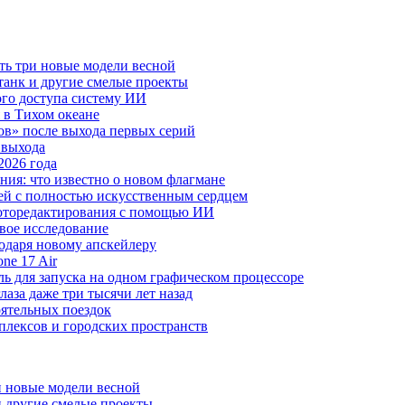
ть три новые модели весной
анк и другие смелые проекты
го доступа систему ИИ
 в Тихом океане
в» после выхода первых серий
 выхода
2026 года
ния: что известно о новом флагмане
ей с полностью искусственным сердцем
 фоторедактирования с помощью ИИ
овое исследование
годаря новому апскейлеру
ne 17 Air
 для запуска на одном графическом процессоре
аза даже три тысячи лет назад
оятельных поездок
плексов и городских пространств
и новые модели весной
 другие смелые проекты