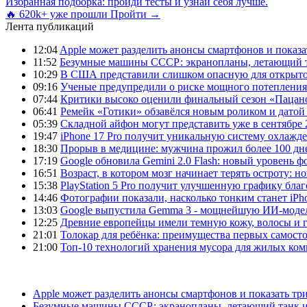
Избранная подборка: пройди тесты и узнай себя лучше.
🔥 620k+ уже прошли
Пройти →
Лента публикаций
12:04
Apple может разделить анонсы смартфонов и показа
11:52
Безумные машины СССР: экранопланы, летающий т
10:29
В США представили слишком опасную для открыто
09:16
Ученые предупредили о риске мощного потепления
07:44
Критики высоко оценили финальный сезон «Пацано
06:41
Ремейк «Готики» обзавёлся новым роликом и датой
05:39
Складной айфон могут представить уже в сентябре 
19:47
iPhone 17 Pro получит уникальную систему охлажде
18:30
Прорыв в медицине: мужчина прожил более 100 дн
17:19
Google обновила Gemini 2.0 Flash: новый уровень
16:51
Возраст, в котором мозг начинает терять остроту: н
15:38
PlayStation 5 Pro получит улучшенную графику бла
14:46
Фотографии показали, насколько тонким станет iPho
13:03
Google выпустила Gemma 3 - мощнейшую ИИ-модель
12:25
Древние европейцы имели темную кожу, волосы и гл
21:01
Толокар для ребёнка: преимущества первых самост
21:00
Топ-10 технологий хранения мусора для жилых ком
Apple может разделить анонсы смартфонов и показать тр
Безумные машины СССР: экранопланы, летающий танк и