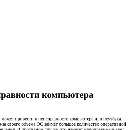
правности компьютера
о может привести к неисправности компьютера или ноутбука.
з-за своего объёма ОС займёт большое количество оперативной
овления. В противном случае, это нанесёт непоправимый вред