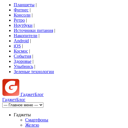
Планшеты
|
Фитнес
|
Консоли
|
Ретро
|
Ноутбуки
|
Источники питания
|
Накопители
|
Android
|
iOS
|
Космос
|
События
|
Здоровье
|
Улыбнись
|
Зеленые технологии
Гаджет
Блог
Гаджет
Блог
Гаджеты
Смартфоны
Железо