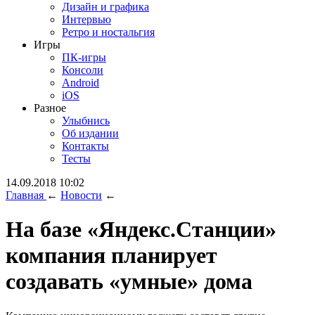
Дизайн и графика
Интервью
Ретро и ностальгия
Игры
ПК-игры
Консоли
Android
iOS
Разное
Улыбнись
Об издании
Контакты
Тесты
14.09.2018 10:02
Главная
←
Новости
←
На базе «Яндекс.Станции»
компания планирует
создавать «умные» дома