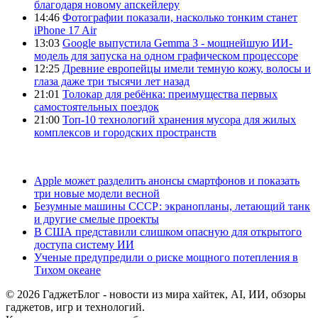
благодаря новому апскейлеру
14:46
Фотографии показали, насколько тонким станет
iPhone 17 Air
13:03
Google выпустила Gemma 3 - мощнейшую ИИ-
модель для запуска на одном графическом процессоре
12:25
Древние европейцы имели темную кожу, волосы и
глаза даже три тысячи лет назад
21:01
Толокар для ребёнка: преимущества первых
самостоятельных поездок
21:00
Топ-10 технологий хранения мусора для жилых
комплексов и городских пространств
Apple может разделить анонсы смартфонов и показать
три новые модели весной
Безумные машины СССР: экранопланы, летающий танк
и другие смелые проекты
В США представили слишком опасную для открытого
доступа систему ИИ
Ученые предупредили о риске мощного потепления в
Тихом океане
© 2026 ГаджетБлог - новости из мира хайтек, AI, ИИ, обзоры
гаджетов, игр и технологий.