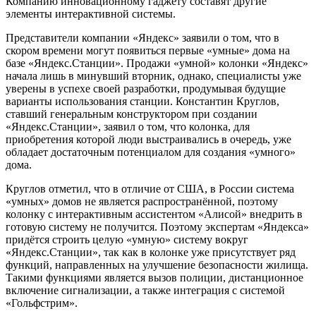
Компанию инновационному гаджету составят другие
элементы интерактивной системы.
Представители компании «Яндекс» заявили о том, что в
скором времени могут появиться первые «умные» дома на
базе «Яндекс.Станции». Продажи «умной» колонки «Яндекс»
начала лишь в минувший вторник, однако, специалисты уже
уверены в успехе своей разработки, продумывая будущие
варианты использования станции. Константин Круглов,
ставший генеральным конструктором при создании
«Яндекс.Станции», заявил о том, что колонка, для
приобретения которой люди выстраивались в очередь, уже
обладает достаточным потенциалом для создания «умного»
дома.
Круглов отметил, что в отличие от США, в России система
«умных» домов не является распространённой, поэтому
колонку с интерактивным ассистентом «Алисой» внедрить в
готовую систему не получится. Поэтому экспертам «Яндекса»
придётся строить целую «умную» систему вокруг
«Яндекс.Станции», так как в колонке уже присутствует ряд
функций, направленных на улучшение безопасности жилища.
Такими функциями является вызов полиции, дистанционное
включение сигнализации, а также интеграция с системой
«Гольфстрим».