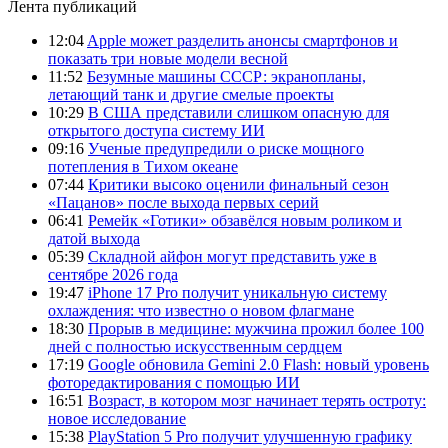
Лента публикаций
12:04
Apple может разделить анонсы смартфонов и
показать три новые модели весной
11:52
Безумные машины СССР: экранопланы,
летающий танк и другие смелые проекты
10:29
В США представили слишком опасную для
открытого доступа систему ИИ
09:16
Ученые предупредили о риске мощного
потепления в Тихом океане
07:44
Критики высоко оценили финальный сезон
«Пацанов» после выхода первых серий
06:41
Ремейк «Готики» обзавёлся новым роликом и
датой выхода
05:39
Складной айфон могут представить уже в
сентябре 2026 года
19:47
iPhone 17 Pro получит уникальную систему
охлаждения: что известно о новом флагмане
18:30
Прорыв в медицине: мужчина прожил более 100
дней с полностью искусственным сердцем
17:19
Google обновила Gemini 2.0 Flash: новый уровень
фоторедактирования с помощью ИИ
16:51
Возраст, в котором мозг начинает терять остроту:
новое исследование
15:38
PlayStation 5 Pro получит улучшенную графику