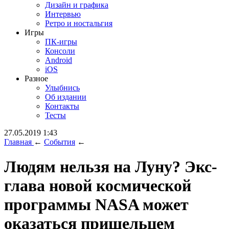
Дизайн и графика
Интервью
Ретро и ностальгия
Игры
ПК-игры
Консоли
Android
iOS
Разное
Улыбнись
Об издании
Контакты
Тесты
27.05.2019 1:43
Главная
←
События
←
Людям нельзя на Луну? Экс-
глава новой космической
программы NASA может
оказаться пришельцем