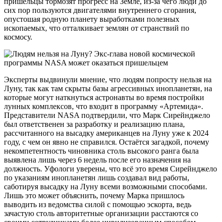
пришельцы тормозят прогресс на Земле, из-за чего люди до
сих пор пользуются двигателями внутреннего сгорания,
опустошая родную планету выработками полезных
ископаемых, что отталкивает землян от странствий по
космосу.
Эксперты выдвинули мнение, что людям попросту нельзя на
Луну, так как там скрыты базы агрессивных инопланетян, на
которые могут наткнуться астронавты во время постройки
лунных комплексов, что входит в программу «Артемида».
Представители NASA подтвердили, что Марк Сирейнджело
был ответственен за разработку и реализацию плана,
рассчитанного на высадку американцев на Луну уже к 2024
году, с чем он явно не справился. Остаётся загадкой, почему
некомпетентность чиновника столь высокого ранга была
выявлена лишь через 6 недель после его назначения на
должность. Уфологи уверены, что всё это время Сирейнджело
по указаниям инопланетян лишь создавал вид работы,
саботируя высадку на Луну всеми возможными способами.
Лишь это может объяснить, почему Марка пришлось
выводить из ведомства силой с помощью эскорта, ведь
зачастую столь авторитетные организации расстаются со