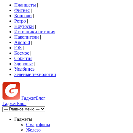
Планшеты
|
Фитнес
|
Консоли
|
Ретро
|
Ноутбуки
|
Источники питания
|
Накопители
|
Android
|
iOS
|
Космос
|
События
|
Здоровье
|
Улыбнись
|
Зеленые технологии
Гаджет
Блог
Гаджет
Блог
Гаджеты
Смартфоны
Железо