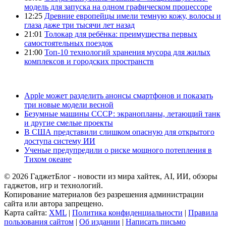
модель для запуска на одном графическом процессоре
12:25
Древние европейцы имели темную кожу, волосы и
глаза даже три тысячи лет назад
21:01
Толокар для ребёнка: преимущества первых
самостоятельных поездок
21:00
Топ-10 технологий хранения мусора для жилых
комплексов и городских пространств
Apple может разделить анонсы смартфонов и показать
три новые модели весной
Безумные машины СССР: экранопланы, летающий танк
и другие смелые проекты
В США представили слишком опасную для открытого
доступа систему ИИ
Ученые предупредили о риске мощного потепления в
Тихом океане
© 2026 ГаджетБлог - новости из мира хайтек, AI, ИИ, обзоры
гаджетов, игр и технологий.
Копирование материалов без разрешения администрации
сайта или автора запрещено.
Карта сайта:
XML
|
Политика конфиденциальности
|
Правила
пользования сайтом
|
Об издании
|
Написать письмо