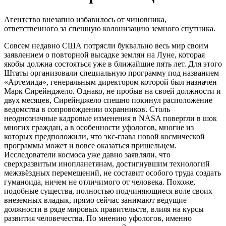
Агентство внезапно избавилось от чиновника,
ответственного за спешную колонизацию земного спутника.
Совсем недавно США потрясли буквально весь мир своим
заявлением о повторной высадке землян на Луне, которая
якобы должна состояться уже в ближайшие пять лет. Для этого
Штаты организовали специальную программу под названием
«Артемида», генеральным директором которой был назначен
Марк Сирейнджело. Однако, не пробыв на своей должности и
двух месяцев, Сирейнджело спешно покинул расположение
ведомства в сопровождении охранников. Столь
неоднозначные кадровые изменения в NASA повергли в шок
многих граждан, а в особенности уфологов, многие из
которых предположили, что экс-глава новой космической
программы может и вовсе оказаться пришельцем.
Исследователи космоса уже давно заявляли, что
сверхразвитым инопланетянам, достигнувшим технологий
межзвёздных перемещений, не составит особого труда создать
гуманоида, ничем не отличимого от человека. Похоже,
подобные существа, полностью подчиняющиеся воле своих
внеземных владык, прямо сейчас занимают ведущие
должности в ряде мировых правительств, влияя на курсы
развития человечества. По мнению уфологов, именно