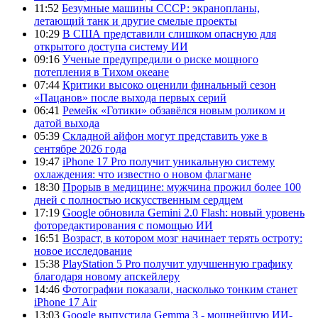
11:52
Безумные машины СССР: экранопланы,
летающий танк и другие смелые проекты
10:29
В США представили слишком опасную для
открытого доступа систему ИИ
09:16
Ученые предупредили о риске мощного
потепления в Тихом океане
07:44
Критики высоко оценили финальный сезон
«Пацанов» после выхода первых серий
06:41
Ремейк «Готики» обзавёлся новым роликом и
датой выхода
05:39
Складной айфон могут представить уже в
сентябре 2026 года
19:47
iPhone 17 Pro получит уникальную систему
охлаждения: что известно о новом флагмане
18:30
Прорыв в медицине: мужчина прожил более 100
дней с полностью искусственным сердцем
17:19
Google обновила Gemini 2.0 Flash: новый уровень
фоторедактирования с помощью ИИ
16:51
Возраст, в котором мозг начинает терять остроту:
новое исследование
15:38
PlayStation 5 Pro получит улучшенную графику
благодаря новому апскейлеру
14:46
Фотографии показали, насколько тонким станет
iPhone 17 Air
13:03
Google выпустила Gemma 3 - мощнейшую ИИ-