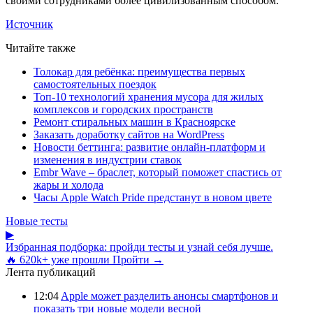
своими сотрудниками более цивилизованным способом.
Источник
Читайте также
Толокар для ребёнка: преимущества первых
самостоятельных поездок
Топ-10 технологий хранения мусора для жилых
комплексов и городских пространств
Ремонт стиральных машин в Красноярске
Заказать доработку сайтов на WordPress
Новости беттинга: развитие онлайн-платформ и
изменения в индустрии ставок
Embr Wave – браслет, который поможет спастись от
жары и холода
Часы Apple Watch Pride предстанут в новом цвете
Новые тесты
▶
Избранная подборка: пройди тесты и узнай себя лучше.
🔥 620k+ уже прошли
Пройти →
Лента публикаций
12:04
Apple может разделить анонсы смартфонов и
показать три новые модели весной