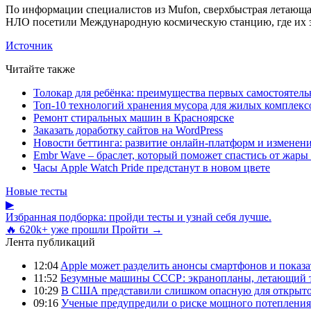
По информации специалистов из Mufon, сверхбыстрая летающая 
НЛО посетили Международную космическую станцию, где их 
Источник
Читайте также
Толокар для ребёнка: преимущества первых самостоятель
Топ-10 технологий хранения мусора для жилых комплекс
Ремонт стиральных машин в Красноярске
Заказать доработку сайтов на WordPress
Новости беттинга: развитие онлайн-платформ и изменени
Embr Wave – браслет, который поможет спастись от жары 
Часы Apple Watch Pride предстанут в новом цвете
Новые тесты
▶
Избранная подборка: пройди тесты и узнай себя лучше.
🔥 620k+ уже прошли
Пройти →
Лента публикаций
12:04
Apple может разделить анонсы смартфонов и показа
11:52
Безумные машины СССР: экранопланы, летающий т
10:29
В США представили слишком опасную для открыто
09:16
Ученые предупредили о риске мощного потепления