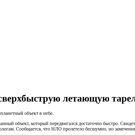
сверхбыструю летающую таре
планетный объект в небе.
транный объект, который передвигался достаточно быстро. Свиде
ологам. Сообщается, что НЛО пролетело бесшумно, но замеченны