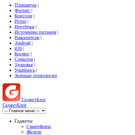
Планшеты
|
Фитнес
|
Консоли
|
Ретро
|
Ноутбуки
|
Источники питания
|
Накопители
|
Android
|
iOS
|
Космос
|
События
|
Здоровье
|
Улыбнись
|
Зеленые технологии
Гаджет
Блог
Гаджет
Блог
Гаджеты
Смартфоны
Железо