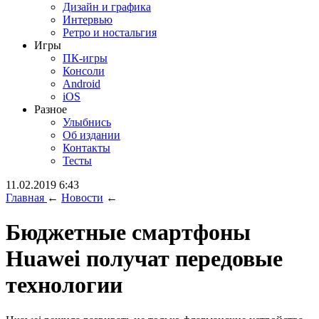
Дизайн и графика
Интервью
Ретро и ностальгия
Игры
ПК-игры
Консоли
Android
iOS
Разное
Улыбнись
Об издании
Контакты
Тесты
11.02.2019 6:43
Главная
←
Новости
←
Бюджетные смартфоны
Huawei получат передовые
технологии