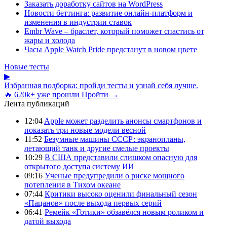
Заказать доработку сайтов на WordPress
Новости беттинга: развитие онлайн-платформ и
изменения в индустрии ставок
Embr Wave – браслет, который поможет спастись от
жары и холода
Часы Apple Watch Pride предстанут в новом цвете
Новые тесты
▶
Избранная подборка: пройди тесты и узнай себя лучше.
🔥 620k+ уже прошли
Пройти →
Лента публикаций
12:04
Apple может разделить анонсы смартфонов и
показать три новые модели весной
11:52
Безумные машины СССР: экранопланы,
летающий танк и другие смелые проекты
10:29
В США представили слишком опасную для
открытого доступа систему ИИ
09:16
Ученые предупредили о риске мощного
потепления в Тихом океане
07:44
Критики высоко оценили финальный сезон
«Пацанов» после выхода первых серий
06:41
Ремейк «Готики» обзавёлся новым роликом и
датой выхода