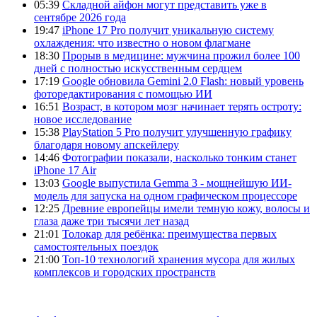
05:39
Складной айфон могут представить уже в
сентябре 2026 года
19:47
iPhone 17 Pro получит уникальную систему
охлаждения: что известно о новом флагмане
18:30
Прорыв в медицине: мужчина прожил более 100
дней с полностью искусственным сердцем
17:19
Google обновила Gemini 2.0 Flash: новый уровень
фоторедактирования с помощью ИИ
16:51
Возраст, в котором мозг начинает терять остроту:
новое исследование
15:38
PlayStation 5 Pro получит улучшенную графику
благодаря новому апскейлеру
14:46
Фотографии показали, насколько тонким станет
iPhone 17 Air
13:03
Google выпустила Gemma 3 - мощнейшую ИИ-
модель для запуска на одном графическом процессоре
12:25
Древние европейцы имели темную кожу, волосы и
глаза даже три тысячи лет назад
21:01
Толокар для ребёнка: преимущества первых
самостоятельных поездок
21:00
Топ-10 технологий хранения мусора для жилых
комплексов и городских пространств