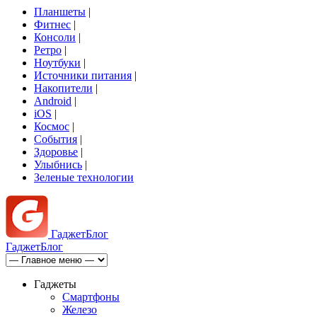
Планшеты
|
Фитнес
|
Консоли
|
Ретро
|
Ноутбуки
|
Источники питания
|
Накопители
|
Android
|
iOS
|
Космос
|
События
|
Здоровье
|
Улыбнись
|
Зеленые технологии
Гаджет
Блог
Гаджет
Блог
Гаджеты
Смартфоны
Железо