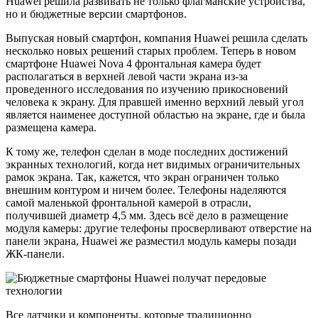
Huawei решила развивать не только флагманские устройства,
но и бюджетные версии смартфонов.
Выпуская новый смартфон, компания Huawei решила сделать
несколько новых решений старых проблем. Теперь в новом
смартфоне Huawei Nova 4 фронтальная камера будет
располагаться в верхней левой части экрана из-за
проведенного исследования по изучению прикосновений
человека к экрану. Для правшей именно верхний левый угол
является наименее доступной областью на экране, где и была
размещена камера.
К тому же, телефон сделан в моде последних достижений
экранных технологий, когда нет видимых ограничительных
рамок экрана. Так, кажется, что экран ограничен только
внешним контуром и ничем более. Телефоны наделяются
самой маленькой фронтальной камерой в отрасли,
получившей диаметр 4,5 мм. Здесь всё дело в размещение
модуля камеры: другие телефоны просверливают отверстие на
панели экрана, Huawei же разместил модуль камеры позади
ЖК-панели.
Все датчики и компоненты, которые традиционно